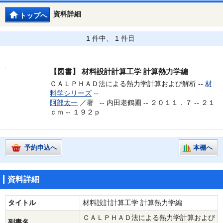
資料詳細
トップへ
1 件中、 1 件目
【図書】
材料設計計算工学 計算熱力学編
ＣＡＬＰＨＡＤ法による熱力学計算および解析 --
材
料学シリーズ
--
阿部太一
／著 --
内田老鶴圃 -- ２０１１．７ -- ２１
ｃｍ -- １９２ｐ
予約申込へ
本棚へ
資料詳細
タイトル
材料設計計算工学 計算熱力学編
ＣＡＬＰＨＡＤ法による熱力学計算および
副書名