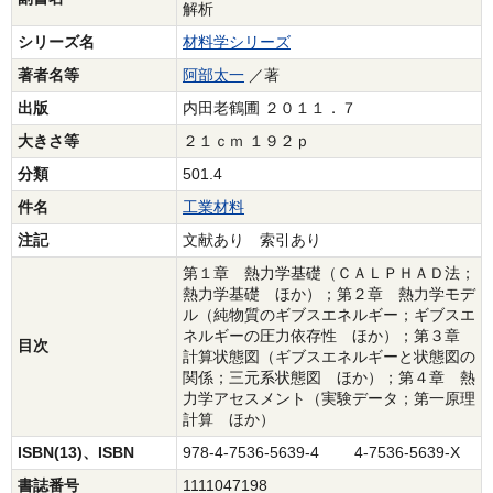
解析
シリーズ名
材料学シリーズ
著者名等
阿部太一
／著
出版
内田老鶴圃 ２０１１．７
大きさ等
２１ｃｍ １９２ｐ
分類
501.4
件名
工業材料
注記
文献あり 索引あり
第１章 熱力学基礎（ＣＡＬＰＨＡＤ法；
熱力学基礎 ほか）；第２章 熱力学モデ
ル（純物質のギブスエネルギー；ギブスエ
ネルギーの圧力依存性 ほか）；第３章
目次
計算状態図（ギブスエネルギーと状態図の
関係；三元系状態図 ほか）；第４章 熱
力学アセスメント（実験データ；第一原理
計算 ほか）
ISBN(13)、ISBN
978-4-7536-5639-4 4-7536-5639-X
書誌番号
1111047198