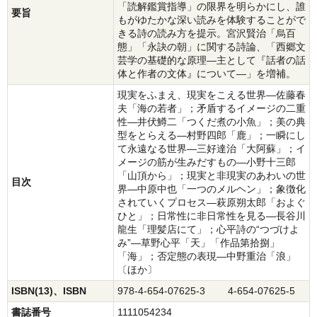
「読解鑑賞指導」の限界を明らかにし、誰
要旨
もがゆたかな深い読みを体験することがで
きる詩の読み方を提示。宮沢賢治「烏百
態」「永訣の朝」に関する詩論、「西郷文
芸学の基礎的な原理―主として『話者の話
体と作者の文体』について―」を増補。
現実をふまえ、現実をこえる世界―佐藤春
夫「海の若者」；矛盾するイメージの二重
性―井伏鱒二「つくだ煮の小魚」；美の典
型をとらえる―村野四郎「鹿」；一瞬にし
て永遠なる世界―三好達治「大阿蘇」；イ
メージの筋が生みだすもの―小野十三郎
「山頂から」；現実と非現実のあわいの世
目次
界―中原中也「一つのメルヘン」；象徴化
されていくプロセス―萩原朔太郎「およぐ
ひと」；日常性に非日常性を見る―長谷川
龍生「理髪店にて」；心平詩の“つづけよ
み”―草野心平「天」「作品第拾捌」
「海」；否定態の表現―中野重治「浪」
〔ほか〕
ISBN(13)、ISBN
978-4-654-07625-3 4-654-07625-5
書誌番号
1111054234