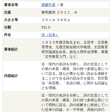
著者名等
西郷竹彦
／著
出版
黎明書房 ２０１１．８
大きさ等
２０ｃｍ ３８６ｐ
分類
911.5
件名
詩（日本）
１９２０年鹿児島生まれ。文芸学・文芸教
育専攻。元鹿児島短期大学教授。文芸教育
著者紹介
研究協議会会長。総合人間学会理事。著書
「文学教育入門」など。
近・現代の名詩を分析し、詩の文芸として
の美の本質・構造、詩の持つ多様な美につ
いて語る。誰もが豊かな深い読みを体験す
内容紹介
ることができる詩の読み方を提示。宮沢賢
治「烏百態」「永訣の朝」に関する詩論な
どを増補。
近・現代の名詩を分析し、詩の文芸として
の美の本質・構造、詩の持つ多様な美につ
いて明快に語る。詩の絵解きに終始してい
た従来の詩論、小・中学校、高校の詩の