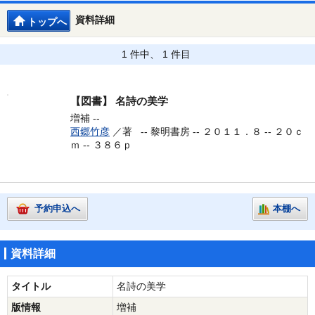
資料詳細
トップへ
1 件中、 1 件目
【図書】
名詩の美学
増補 --
西郷竹彦
／著 --
黎明書房 -- ２０１１．８ -- ２０ｃ
ｍ -- ３８６ｐ
予約申込へ
本棚へ
資料詳細
タイトル
名詩の美学
版情報
増補