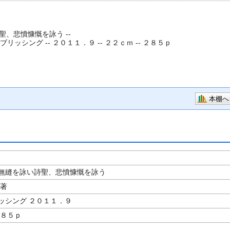
、悲憤慷慨を詠う --
ブリッシング -- ２０１１．９ -- ２２ｃｍ -- ２８５ｐ
本棚へ
無縫を詠い詩聖、悲憤慷慨を詠う
／著
ッシング ２０１１．９
２８５ｐ