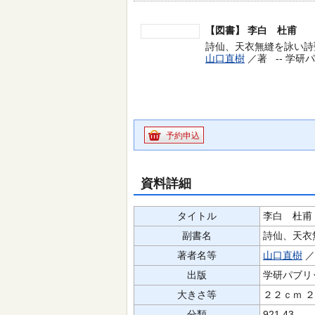
【図書】
李白 杜甫
詩仙、天衣無縫を詠い詩聖
山口直樹
／著 --
学研パ
予約申込
資料詳細
タイトル
李白 杜甫
副書名
詩仙、天衣
著者名等
山口直樹
出版
学研パブリ
大きさ等
２２ｃｍ 
分類
921.43