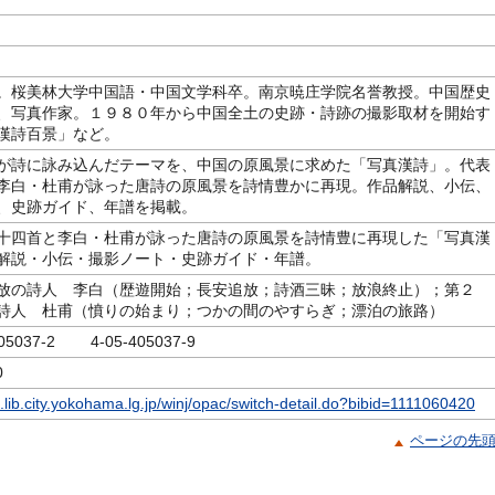
。桜美林大学中国語・中国文学科卒。南京暁庄学院名誉教授。中国歴史
、写真作家。１９８０年から中国全土の史跡・詩跡の撮影取材を開始す
漢詩百景」など。
が詩に詠み込んだテーマを、中国の原風景に求めた「写真漢詩」。代表
李白・杜甫が詠った唐詩の原風景を詩情豊かに再現。作品解説、小伝、
、史跡ガイド、年譜を掲載。
十四首と李白・杜甫が詠った唐詩の原風景を詩情豊に再現した「写真漢
解説・小伝・撮影ノート・史跡ガイド・年譜。
放の詩人 李白（歴遊開始；長安追放；詩酒三昧；放浪終止）；第２
詩人 杜甫（憤りの始まり；つかの間のやすらぎ；漂泊の旅路）
405037-2 4-05-405037-9
0
c.lib.city.yokohama.lg.jp/winj/opac/switch-detail.do?bibid=1111060420
ページの先