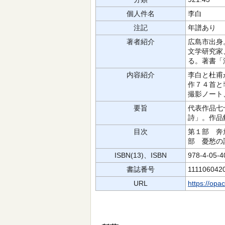
個人件名
李白
注記
年譜あり
著者紹介
広島市出身
文学研究家
る。著書「
内容紹介
李白と杜甫
作７４首と
撮影ノート
要旨
代表作品七
詩」。作品
目次
第１部 奔
部 憂愁の
ISBN(13)、ISBN
978-4-05-
書誌番号
111106042
URL
https://opa