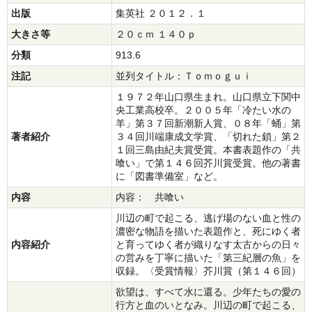
出版
集英社 ２０１２．１
大きさ等
２０ｃｍ １４０ｐ
分類
913.6
注記
並列タイトル：Ｔｏｍｏｇｕｉ
１９７２年山口県生まれ。山口県立下関中
央工業高校卒。２００５年「冷たい水の
羊」第３７回新潮新人賞、０８年「蛹」第
著者紹介
３４回川端康成文学賞、「切れた鎖」第２
１回三島由紀夫賞受賞。本書表題作の「共
喰い」で第１４６回芥川賞受賞。他の著書
に「図書準備室」など。
内容
内容： 共喰い
川辺の町で起こる、逃げ場のない血と性の
濃密な物語を描いた表題作と、死にゆく者
内容紹介
と育ってゆく者が織りなす太古からの日々
の営みを丁寧に描いた「第三紀層の魚」を
収録。〈受賞情報〉芥川賞（第１４６回）
欲望は、すべて水に還る。少年たちの愛の
行方と血のいとなみ。川辺の町で起こる、