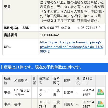
逃げ場のない血と性の濃密な物語を描いた
要旨
表題作と、死にゆく者と育ってゆく者が織
りなす太古からの日々の営みを丁寧に描い
た「第三紀層の魚」を収録。第１４６回
（平成２３年度下半期）芥川賞受賞作。
ISBN(13)、ISBN
978-4-08-771447-0 4-08-771447-0
書誌番号
1112006342
https://opac.lib.city.yokohama.lg.jp/winj/s
URL
p/switch-detail.do?mode=sp&bibid=11120
06342
所蔵は21件です。現在の予約件数は1件です。
所蔵
別
請求記
資料
取
資料コ
所蔵場所
状態
館
置
号
区分
扱
ード
B１階ポピ
913.6/
一般
204754
中央
貸出中
-
ュラー
タ
書
1657
913.6/3
一般
207214
中央
書庫
利用可
-
7846
書
2597