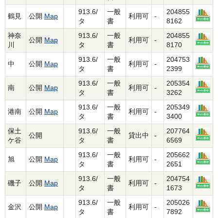
913.6/
一般
204855
鶴見
公開
Map
利用可
-
タ
書
8162
神奈
913.6/
一般
204855
公開
Map
利用可
-
川
タ
書
8170
913.6/
一般
204753
中
公開
Map
利用可
-
タ
書
2399
913.6/
一般
205354
南
公開
Map
利用可
-
タ
書
3262
913.6/
一般
205349
港南
公開
Map
利用可
-
タ
書
3400
保土
913.6/
一般
207764
公開
貸出中
-
ケ谷
タ
書
6569
913.6/
一般
205662
旭
公開
Map
利用可
-
タ
書
2651
913.6/
一般
204754
磯子
公開
Map
利用可
-
タ
書
1673
913.6/
一般
205026
金沢
公開
Map
利用可
-
タ
書
7892