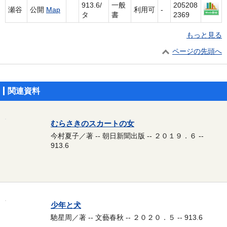
913.6/
一般
205208
瀬谷
公開
Map
利用可
-
タ
書
2369
もっと見る
ページの先頭へ
関連資料
むらさきのスカートの女
今村夏子／著 -- 朝日新聞出版 -- ２０１９．６ --
913.6
少年と犬
馳星周／著 -- 文藝春秋 -- ２０２０．５ -- 913.6