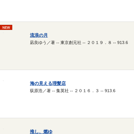
NEW
流浪の月
凪良ゆう／著 -- 東京創元社 -- ２０１９．８ -- 913.6
海の見える理髪店
荻原浩／著 -- 集英社 -- ２０１６．３ -- 913.6
推し、燃ゆ