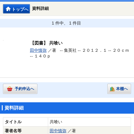
資料詳細
トップへ
1 件中、 1 件目
【図書】
共喰い
田中慎弥
／著 --
集英社 -- ２０１２．１ -- ２０ｃｍ
-- １４０ｐ
予約申込へ
本棚へ
資料詳細
タイトル
共喰い
著者名等
田中慎弥
／著