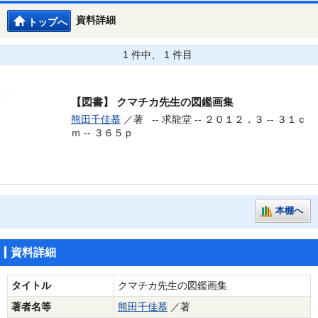
資料詳細
トップへ
1 件中、 1 件目
【図書】
クマチカ先生の図鑑画集
熊田千佳慕
／著 --
求龍堂 -- ２０１２．３ -- ３１ｃ
ｍ -- ３６５ｐ
本棚へ
資料詳細
タイトル
クマチカ先生の図鑑画集
著者名等
熊田千佳慕
／著