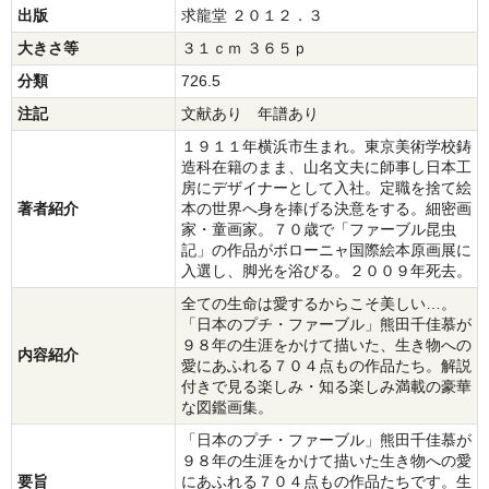
出版
求龍堂 ２０１２．３
大きさ等
３１ｃｍ ３６５ｐ
分類
726.5
注記
文献あり 年譜あり
１９１１年横浜市生まれ。東京美術学校鋳
造科在籍のまま、山名文夫に師事し日本工
房にデザイナーとして入社。定職を捨て絵
著者紹介
本の世界へ身を捧げる決意をする。細密画
家・童画家。７０歳で「ファーブル昆虫
記」の作品がボローニャ国際絵本原画展に
入選し、脚光を浴びる。２００９年死去。
全ての生命は愛するからこそ美しい…。
「日本のプチ・ファーブル」熊田千佳慕が
９８年の生涯をかけて描いた、生き物への
内容紹介
愛にあふれる７０４点もの作品たち。解説
付きで見る楽しみ・知る楽しみ満載の豪華
な図鑑画集。
「日本のプチ・ファーブル」熊田千佳慕が
９８年の生涯をかけて描いた生き物への愛
要旨
にあふれる７０４点もの作品たちです。生