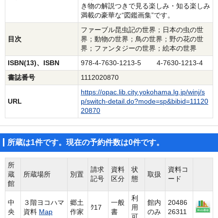
き物の解説つきで見る楽しみ・知る楽しみ
満載の豪華な“図鑑画集”です。
ファーブル昆虫記の世界；日本の虫の世
目次
界；動物の世界；鳥の世界；野の花の世
界；ファンタジーの世界；絵本の世界
ISBN(13)、ISBN
978-4-7630-1213-5 4-7630-1213-4
書誌番号
1112020870
https://opac.lib.city.yokohama.lg.jp/winj/s
URL
p/switch-detail.do?mode=sp&bibid=11120
20870
所蔵は1件です。現在の予約件数は0件です。
所
請求
資料
状
資料コ
蔵
所蔵場所
別置
取扱
記号
区分
態
ード
館
利
中
３階ヨコハマ
郷土
一般
館内
20486
ｸ17
用
央
資料
Map
作家
書
のみ
26311
可