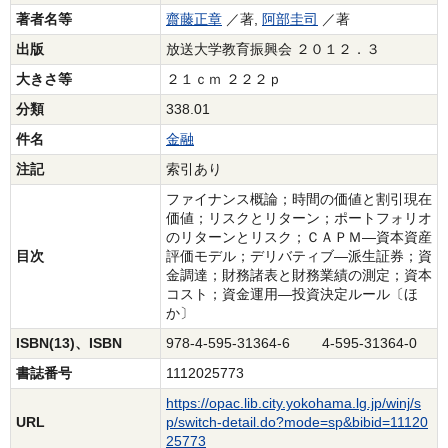
著者名等
齋藤正章
／著,
阿部圭司
／著
出版
放送大学教育振興会 ２０１２．３
大きさ等
２１ｃｍ ２２２ｐ
分類
338.01
件名
金融
注記
索引あり
ファイナンス概論；時間の価値と割引現在
価値；リスクとリターン；ポートフォリオ
のリターンとリスク；ＣＡＰＭ―資本資産
目次
評価モデル；デリバティブ―派生証券；資
金調達；財務諸表と財務業績の測定；資本
コスト；資金運用―投資決定ルール〔ほ
か〕
ISBN(13)、ISBN
978-4-595-31364-6 4-595-31364-0
書誌番号
1112025773
https://opac.lib.city.yokohama.lg.jp/winj/s
URL
p/switch-detail.do?mode=sp&bibid=11120
25773