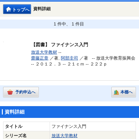
資料詳細
トップへ
1 件中、 1 件目
【図書】
ファイナンス入門
放送大学教材
--
齋藤正章
／著,
阿部圭司
／著 --
放送大学教育振興会
-- ２０１２．３ -- ２１ｃｍ -- ２２２ｐ
予約申込へ
本棚へ
資料詳細
タイトル
ファイナンス入門
シリーズ名
放送大学教材