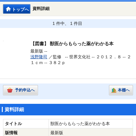
資料詳細
トップへ
1 件中、 1 件目
【図書】
獣医からもらった薬がわかる本
最新版 --
浅野隆司
／監修 --
世界文化社 -- ２０１２．８ -- ２
１ｃｍ -- ３８２ｐ
予約申込へ
本棚へ
資料詳細
タイトル
獣医からもらった薬がわかる本
版情報
最新版