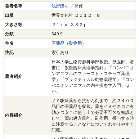
著者名等
浅野隆司
／監修
出版
世界文化社 ２０１２．８
大きさ等
２１ｃｍ ３８２ｐ
分類
649.9
件名
医薬品（動物用）
注記
索引あり
日本大学生物資源科学部教授。獣医師。著
書に「獣医臨床薬理学指針」「コンパニオ
ンアニマルのファースト・ステップ薬理
著者紹介
学」「プラクティカル動物薬理学」「コン
パニオンアニマルの内科疾患学入門」ほ
か。
ノミ駆除薬から抗がん剤まで、約２４００
品目の医薬品を収蔵。薬をイヌやネコに有
効かつ安全に使う上で必要不可欠な知識と
内容紹介
して、薬の処方目的、副作用、投与する時
に注意することなどについてわかりやすく
記載。