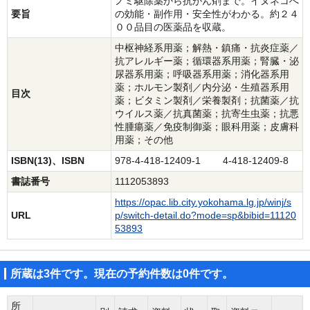
ノミ駆除薬から抗がん剤まで。イヌネコへ
要旨
の効能・副作用・安全性がわかる。約２４
００品目の医薬品を収蔵。
中枢神経系用薬；解熱・鎮痛・抗炎症薬／
抗アレルギー薬；循環器系用薬；腎臓・泌
尿器系用薬；呼吸器系用薬；消化器系用
薬；ホルモン製剤／内分泌・生殖器系用
目次
薬；ビタミン製剤／栄養製剤；抗菌薬／抗
ウイルス薬／抗真菌薬；抗寄生虫薬；抗悪
性腫瘍薬／免疫制御薬；眼科用薬；皮膚科
用薬；その他
ISBN(13)、ISBN
978-4-418-12409-1 4-418-12409-8
書誌番号
1112053893
https://opac.lib.city.yokohama.lg.jp/winj/s
URL
p/switch-detail.do?mode=sp&bibid=11120
53893
所蔵は3件です。現在の予約件数は0件です。
所