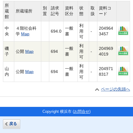
所
別
請求
資料
状
取
資料コ
蔵
所蔵場所
置
記号
区分
態
扱
ード
館
利
中
４階社会科
一般
204964
694.0
用
-
央
学
Map
書
3457
可
利
磯
一般
204969
公開
Map
694
用
-
子
書
4019
可
利
山
一般
204971
公開
Map
694
用
-
内
書
8317
可
ページの先頭へ
Copyright 横浜市 (
お問合せ
)
戻る