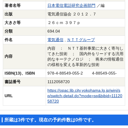
著者名等
日本電信電話研究企画部門
／編
出版
電気通信協会 ２０１２．７
大きさ等
２６ｃｍ ３９７ｐ
分類
694.04
件名
電気通信
,
ＮＴＴグループ
内容 ： ＮＴＴ基幹事業に大きく寄与し
てきた技術 ； 国内外をリードする汎用
内容
的なキーテクノロジ ； 将来の情報通信
の様相を変える革新的な技術
ISBN(13)、ISBN
978-4-88549-055-2 4-88549-055-
書誌番号
1112058720
https://opac.lib.city.yokohama.lg.jp/winj/s
URL
p/switch-detail.do?mode=sp&bibid=11120
58720
所蔵は3件です。現在の予約件数は0件です。