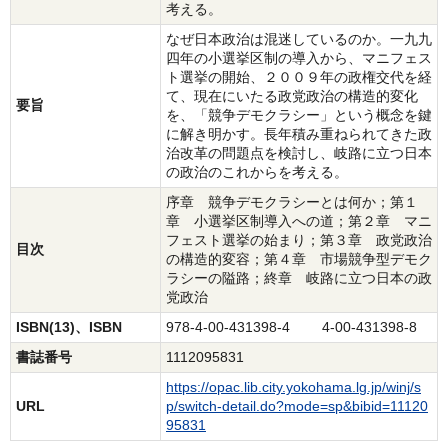
考える。
なぜ日本政治は混迷しているのか。一九九
四年の小選挙区制の導入から、マニフェス
ト選挙の開始、２００９年の政権交代を経
て、現在にいたる政党政治の構造的変化
要旨
を、「競争デモクラシー」という概念を鍵
に解き明かす。長年積み重ねられてきた政
治改革の問題点を検討し、岐路に立つ日本
の政治のこれからを考える。
序章 競争デモクラシーとは何か；第１
章 小選挙区制導入への道；第２章 マニ
フェスト選挙の始まり；第３章 政党政治
目次
の構造的変容；第４章 市場競争型デモク
ラシーの隘路；終章 岐路に立つ日本の政
党政治
ISBN(13)、ISBN
978-4-00-431398-4 4-00-431398-8
書誌番号
1112095831
https://opac.lib.city.yokohama.lg.jp/winj/s
URL
p/switch-detail.do?mode=sp&bibid=11120
95831