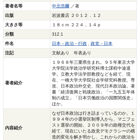
著者名等
中北浩爾
／著
出版
岩波書店 ２０１２．１２
大きさ等
１８ｃｍ ２２４，１４ｐ
分類
312.1
件名
日本－政治・行政
,
政党－日本
注記
文献あり 年表あり
１９６８年三重県生まれ。９５年東京大学
大学院法学政治学研究科博士課程中途退
学。立教大学法学部教授などを経て、現
在、一橋大学大学院社会学研究科教授。専
著者紹介
攻、日本政治外交史、現代日本政治論。著
書「経済復興と戦後政治」「一九五五年体
制の成立」「日本労働政治の国際関係史」
ほか。
なぜ日本政治は行き詰まっているのか。１
９９４年の小選挙区制導入から、マニフェ
スト選挙の開始、２００９年の政権交代を
内容紹介
経て、現在にいたる政党デモクラシーの構
造的変化を解き明かし、これからの政治を