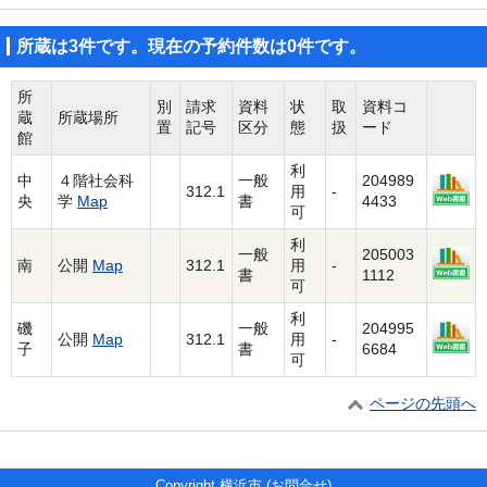
所蔵は3件です。現在の予約件数は0件です。
所
別
請求
資料
状
取
資料コ
蔵
所蔵場所
置
記号
区分
態
扱
ード
館
利
中
４階社会科
一般
204989
312.1
用
-
央
学
Map
書
4433
可
利
一般
205003
南
公開
Map
312.1
用
-
書
1112
可
利
磯
一般
204995
公開
Map
312.1
用
-
子
書
6684
可
ページの先頭へ
Copyright 横浜市 (
お問合せ
)