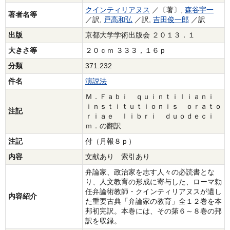
クインティリアヌス
／〔著〕,
森谷宇一
著者名等
／訳,
戸高和弘
／訳,
吉田俊一郎
／訳
出版
京都大学学術出版会 ２０１３．１
大きさ等
２０ｃｍ ３３３，１６ｐ
分類
371.232
件名
演説法
Ｍ．Ｆａｂｉ ｑｕｉｎｔｉｌｉａｎｉ
ｉｎｓｔｉｔｕｔｉｏｎｉｓ ｏｒａｔｏ
注記
ｒｉａｅ ｌｉｂｒｉ ｄｕｏｄｅｃｉ
ｍ．の翻訳
注記
付（月報８ｐ）
内容
文献あり 索引あり
弁論家、政治家を志す人々の必読書とな
り、人文教育の形成に寄与した、ローマ勅
任弁論術教師・クインティリアヌスが遺し
内容紹介
た重要古典「弁論家の教育」全１２巻を本
邦初完訳。本巻には、その第６～８巻の邦
訳を収録。