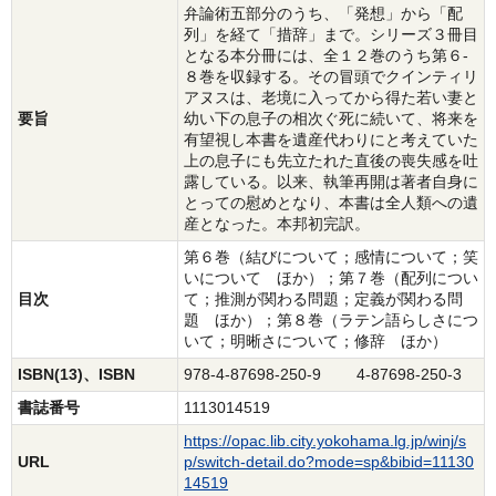
弁論術五部分のうち、「発想」から「配
列」を経て「措辞」まで。シリーズ３冊目
となる本分冊には、全１２巻のうち第６‐
８巻を収録する。その冒頭でクインティリ
アヌスは、老境に入ってから得た若い妻と
要旨
幼い下の息子の相次ぐ死に続いて、将来を
有望視し本書を遺産代わりにと考えていた
上の息子にも先立たれた直後の喪失感を吐
露している。以来、執筆再開は著者自身に
とっての慰めとなり、本書は全人類への遺
産となった。本邦初完訳。
第６巻（結びについて；感情について；笑
いについて ほか）；第７巻（配列につい
目次
て；推測が関わる問題；定義が関わる問
題 ほか）；第８巻（ラテン語らしさにつ
いて；明晰さについて；修辞 ほか）
ISBN(13)、ISBN
978-4-87698-250-9 4-87698-250-3
書誌番号
1113014519
https://opac.lib.city.yokohama.lg.jp/winj/s
URL
p/switch-detail.do?mode=sp&bibid=11130
14519