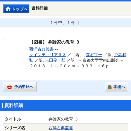
資料詳細
トップへ
1 件中、 1 件目
【図書】
弁論家の教育 ３
西洋古典叢書
--
クインティリアヌス
／〔著〕,
森谷宇一
／訳,
戸高和
弘
／訳,
吉田俊一郎
／訳 --
京都大学学術出版会 --
２０１３．１ -- ２０ｃｍ -- ３３３，１６ｐ
予約申込へ
本棚へ
資料詳細
タイトル
弁論家の教育 ３
シリーズ名
西洋古典叢書