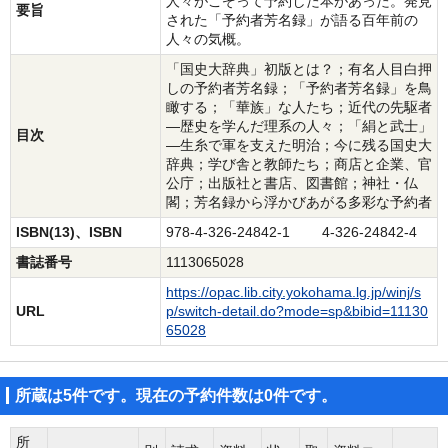
人々がこぞって予約した本があった。発見
要旨
された「予約者芳名録」が語る百年前の
人々の気概。
「国史大辞典」初版とは？；有名人目白押
しの予約者芳名録；「予約者芳名録」を鳥
瞰する；「華族」な人たち；近代の先駆者
―歴史を学んだ理系の人々；「絹と武士」
目次
―生糸で軍を支えた明治；今に残る国史大
辞典；学び舎と教師たち；商店と企業、官
公庁；出版社と書店、図書館；神社・仏
閣；芳名録から浮かびあがる多彩な予約者
ISBN(13)、ISBN
978-4-326-24842-1 4-326-24842-4
書誌番号
1113065028
https://opac.lib.city.yokohama.lg.jp/winj/s
URL
p/switch-detail.do?mode=sp&bibid=11130
65028
所蔵は5件です。現在の予約件数は0件です。
所