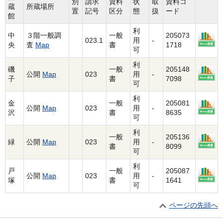
別
請求
資料
状
取
資料コ
蔵
所蔵場所
置
記号
区分
態
扱
ード
館
利
中
３階一般調
一般
205073
023.1
用
-
央
査
Map
書
1718
可
利
磯
一般
205148
公開
Map
023
用
-
子
書
7098
可
利
金
一般
205081
公開
Map
023
用
-
沢
書
8635
可
利
一般
205136
緑
公開
Map
023
用
-
書
8099
可
利
戸
一般
205087
公開
Map
023
用
-
塚
書
1641
可
ページの先頭へ