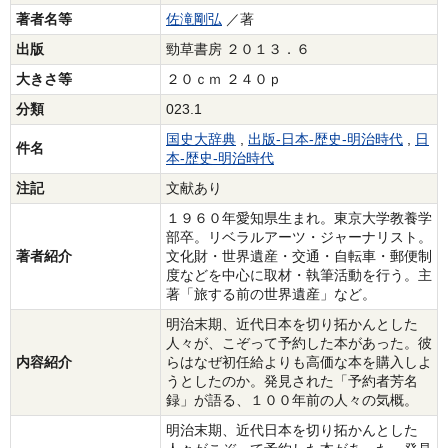
著者名等
佐滝剛弘
／著
出版
勁草書房 ２０１３．６
大きさ等
２０ｃｍ ２４０ｐ
分類
023.1
国史大辞典
,
出版‐日本‐歴史‐明治時代
,
日
件名
本‐歴史‐明治時代
注記
文献あり
１９６０年愛知県生まれ。東京大学教養学
部卒。リベラルアーツ・ジャーナリスト。
著者紹介
文化財・世界遺産・交通・自転車・郵便制
度などを中心に取材・執筆活動を行う。主
著「旅する前の世界遺産」など。
明治末期、近代日本を切り拓かんとした
人々が、こぞって予約した本があった。彼
内容紹介
らはなぜ初任給よりも高価な本を購入しよ
うとしたのか。発見された「予約者芳名
録」が語る、１００年前の人々の気概。
明治末期、近代日本を切り拓かんとした