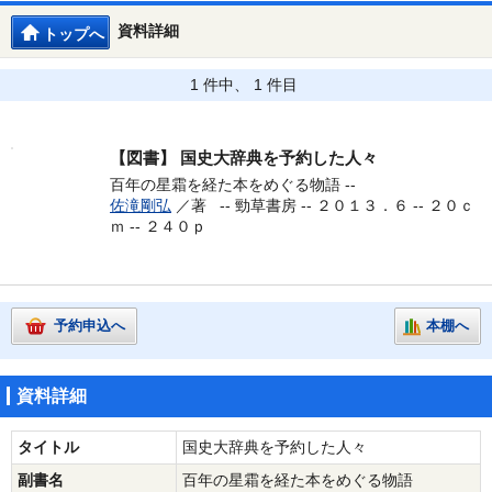
資料詳細
トップへ
1 件中、 1 件目
【図書】
国史大辞典を予約した人々
百年の星霜を経た本をめぐる物語 --
佐滝剛弘
／著 --
勁草書房 -- ２０１３．６ -- ２０ｃ
ｍ -- ２４０ｐ
予約申込へ
本棚へ
資料詳細
タイトル
国史大辞典を予約した人々
副書名
百年の星霜を経た本をめぐる物語