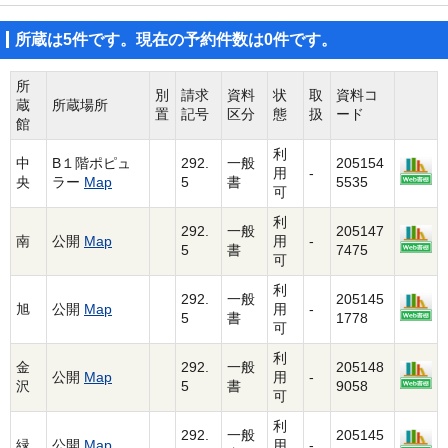
所蔵は5件です。現在の予約件数は0件です。
所
別
請求
資料
状
取
資料コ
蔵
所蔵場所
置
記号
区分
態
扱
ード
館
利
中
B１階ポピュ
292.
一般
205154
用
-
央
ラー
Map
5
書
5535
可
利
292.
一般
205147
南
公開
Map
用
-
5
書
7475
可
利
292.
一般
205145
旭
公開
Map
用
-
5
書
1778
可
利
金
292.
一般
205148
公開
Map
用
-
沢
5
書
9058
可
利
292.
一般
205145
緑
公開
Map
用
-