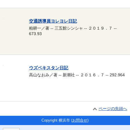
交通誘導員ヨレヨレ日記
柏耕一／著 -- 三五館シンシャ -- ２０１９．７ --
673.93
ウズベキスタン日記
高山なおみ／著 -- 新潮社 -- ２０１６．７ -- 292.964
ページの先頭へ
Copyright 横浜市 (
お問合せ
)