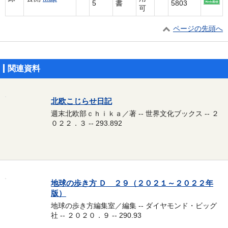
5
書
5803
可
ページの先頭へ
関連資料
北欧こじらせ日記
週末北欧部ｃｈｉｋａ／著 -- 世界文化ブックス -- ２
０２２．３ -- 293.892
地球の歩き方 Ｄ ２９（２０２１～２０２２年
版）
地球の歩き方編集室／編集 -- ダイヤモンド・ビッグ
社 -- ２０２０．９ -- 290.93