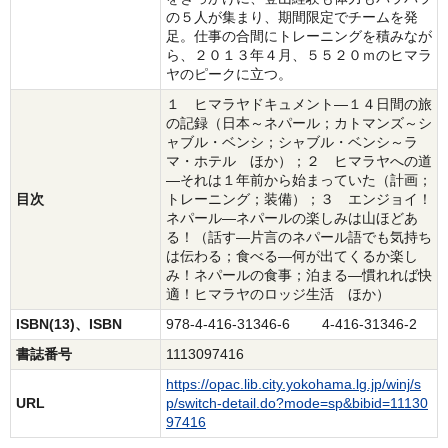
の５人が集まり、期間限定でチームを発
足。仕事の合間にトレーニングを積みなが
ら、２０１３年４月、５５２０ｍのヒマラ
ヤのピークに立つ。
１ ヒマラヤドキュメント―１４日間の旅
の記録（日本～ネパール；カトマンズ～シ
ャブル・ベンシ；シャブル・ベンシ～ラ
マ・ホテル ほか）；２ ヒマラヤへの道
―それは１年前から始まっていた（計画；
目次
トレーニング；装備）；３ エンジョイ！
ネパール―ネパールの楽しみは山ほどあ
る！（話す―片言のネパール語でも気持ち
は伝わる；食べる―何が出てくるか楽し
み！ネパールの食事；泊まる―慣れれば快
適！ヒマラヤのロッジ生活 ほか）
ISBN(13)、ISBN
978-4-416-31346-6 4-416-31346-2
書誌番号
1113097416
https://opac.lib.city.yokohama.lg.jp/winj/s
URL
p/switch-detail.do?mode=sp&bibid=11130
97416