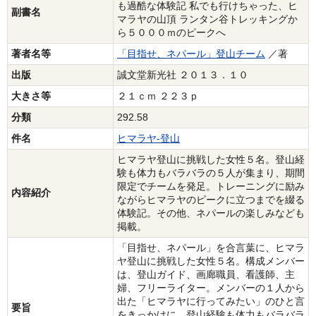
も過酷な体験記 私でも行けちゃった、ヒ
副書名
マラヤの山頂 ランタン谷トレッキングか
ら５０００ｍのピークへ
著者名等
「目指せ、ネパール」登山チーム
／著
出版
誠文堂新光社 ２０１３．１０
大きさ等
２１ｃｍ ２２３ｐ
分類
292.58
件名
ヒマラヤ‐登山
ヒマラヤ登山に挑戦した女性５名。登山経
験も体力もバラバラの５人が集まり、期間
限定でチームを発足。トレーニングに励み
内容紹介
ながらヒマラヤのピークに立つまでを綴る
体験記。その他、ネパールの楽しみなども
掲載。
「目指せ、ネパール」を合言葉に、ヒマラ
ヤ登山に挑戦した女性５名。構成メンバー
は、登山ガイド、画廊職員、看護師、主
婦、フリーライター。メンバーの１人から
出た「ヒマラヤに行ってみたい」のひと言
要旨
をきっかけに、登山経験も体力もバラバラ