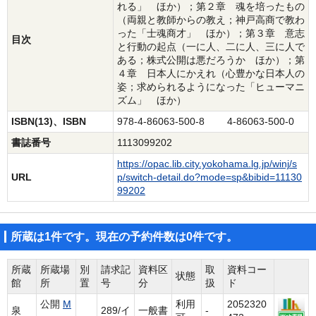
れる」 ほか）；第２章 魂を培ったもの
（両親と教師からの教え；神戸高商で教わ
った「士魂商才」 ほか）；第３章 意志
目次
と行動の起点（一に人、二に人、三に人で
ある；株式公開は悪だろうか ほか）；第
４章 日本人にかえれ（心豊かな日本人の
姿；求められるようになった「ヒューマニ
ズム」 ほか）
ISBN(13)、ISBN
978-4-86063-500-8 4-86063-500-0
書誌番号
1113099202
https://opac.lib.city.yokohama.lg.jp/winj/s
URL
p/switch-detail.do?mode=sp&bibid=11130
99202
所蔵は1件です。現在の予約件数は0件です。
所蔵
所蔵場
別
請求記
資料区
取
資料コー
状態
館
所
置
号
分
扱
ド
公開
M
利用
2052320
泉
289/イ
一般書
-