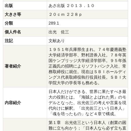
出版
あさ出版 ２０１３．１０
大きさ等
２０ｃｍ ２２８ｐ
分類
289.1
個人件名
出光 佐三
注記
文献あり
１９５１年兵庫県生まれ。７４年慶應義塾
大学経済学部卒、野村證券入社。７８年英
国ケンブリッジ大学経済学部卒。９５年孫
著者紹介
正義氏の招聘によりソフトバンク入社、常
務取締役に就任。現在はＳＢＩホールディ
ングス代表取締役執行役員社長。ＳＢＩ大
学院大学の学長等も務める。
日本人だけができる、世界に果たすべき最
大の役割とは。『海賊とよばれた男』のモ
内容紹介
デルとなった、出光佐三の考えや言葉を現
代向けに解釈。「出光佐三という日本人」
「魂を培ったもの」など４章で構成。
第１章 出光佐三という日本人（創業の困
難に立ち向かう；「日本人なら必ず立ち直