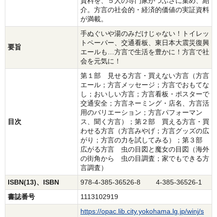
資料を、５人の専門家がつぶさに集め、紹
介。方言の社会的・経済的価値の実証資料
が満載。
手ぬぐいや湯のみだけじゃない！トイレッ
トペーパー、交通看板、東日本大震災復興
要旨
エールも…方言で生活を豊かに！方言で社
会を元気に！
第１部 見せる方言・買えない方言（方言
エール；方言メッセージ；方言でおもてな
し；おいしい方言；方言看板・ポスターで
交通安全；方言ネーミング・店名、方言活
用のバリエーション；方言パフォーマン
目次
ス、聞く方言）；第２部 買える方言・買
わせる方言（方言みやげ；方言グッズの広
がり；方言の力を試してみる）；第３部
広がる方言 虫の目図と魔女の目図（海外
の街角から 虫の目調査；家でもできる方
言調査）
ISBN(13)、ISBN
978-4-385-36526-8 4-385-36526-1
書誌番号
1113102919
https://opac.lib.city.yokohama.lg.jp/winj/s