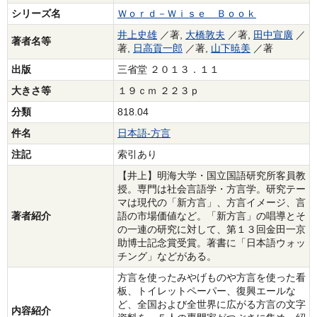
シリーズ名
Ｗｏｒｄ－Ｗｉｓｅ Ｂｏｏｋ
井上史雄
／著,
大橋敦夫
／著,
田中宣廣
／
著者名等
著,
日高貢一郎
／著,
山下暁美
／著
出版
三省堂 ２０１３．１１
大きさ等
１９ｃｍ ２２３ｐ
分類
818.04
件名
日本語‐方言
注記
索引あり
【井上】明海大学・国立国語研究所客員教
授。専門は社会言語学・方言学。研究テー
マは現代の「新方言」、方言イメージ、言
著者紹介
語の市場価値など。「新方言」の唱導とそ
の一連の研究に対して、第１３回金田一京
助博士記念賞受賞。著書に「日本語ウォッ
チング」などがある。
方言を使ったみやげものや方言を使った看
板、トイレットペーパー、復興エールな
ど、全国および全世界に広がる方言の文字
内容紹介