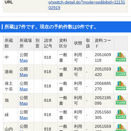
URL
p/switch-detail.do?mode=sp&bibid=11131
02919
所蔵は7件です。現在の予約件数は0件です。
所蔵
所蔵場
別
請求
資料
取
資料コー
状態
館
所
置
記号
区分
扱
ド
公開
一般
利用
2051609
中
818
-
Map
書
可
118
公開
一般
利用
2051559
港南
818
-
Map
書
可
420
保土
公開
一般
利用
2056885
818
-
ケ谷
Map
書
可
270
公開
一般
利用
2052185
旭
818
-
Map
書
可
095
公開
一般
利用
2051560
緑
818
-
Map
書
可
305
公開
一般
利用
2051559
山内
818
-