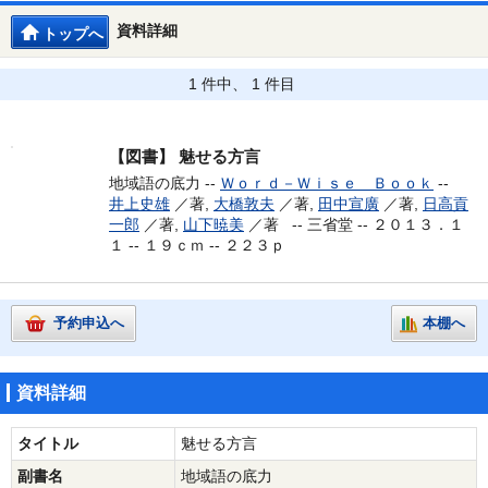
資料詳細
トップへ
1 件中、 1 件目
【図書】
魅せる方言
地域語の底力 --
Ｗｏｒｄ－Ｗｉｓｅ Ｂｏｏｋ
--
井上史雄
／著,
大橋敦夫
／著,
田中宣廣
／著,
日高貢
一郎
／著,
山下暁美
／著 --
三省堂 -- ２０１３．１
１ -- １９ｃｍ -- ２２３ｐ
予約申込へ
本棚へ
資料詳細
タイトル
魅せる方言
副書名
地域語の底力