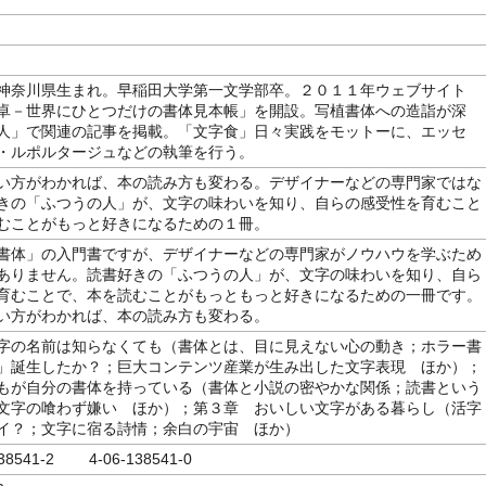
神奈川県生まれ。早稲田大学第一文学部卒。２０１１年ウェブサイト
卓－世界にひとつだけの書体見本帳」を開設。写植書体への造詣が深
人」で関連の記事を掲載。「文字食」日々実践をモットーに、エッセ
・ルポルタージュなどの執筆を行う。
い方がわかれば、本の読み方も変わる。デザイナーなどの専門家ではな
きの「ふつうの人」が、文字の味わいを知り、自らの感受性を育むこと
むことがもっと好きになるための１冊。
書体」の入門書ですが、デザイナーなどの専門家がノウハウを学ぶため
ありません。読書好きの「ふつうの人」が、文字の味わいを知り、自ら
育むことで、本を読むことがもっともっと好きになるための一冊です。
い方がわかれば、本の読み方も変わる。
字の名前は知らなくても（書体とは、目に見えない心の動き；ホラー書
」誕生したか？；巨大コンテンツ産業が生み出した文字表現 ほか）；
もが自分の書体を持っている（書体と小説の密やかな関係；読書という
文字の喰わず嫌い ほか）；第３章 おいしい文字がある暮らし（活字
イ？；文字に宿る詩情；余白の宇宙 ほか）
138541-2 4-06-138541-0