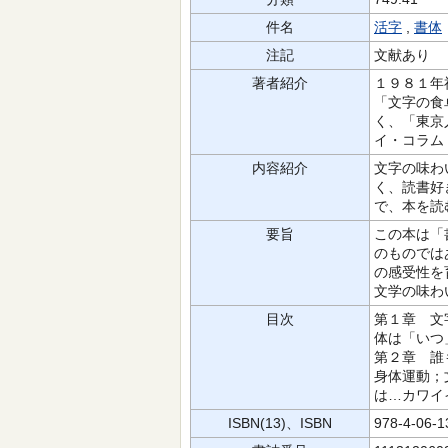
件名
活字
,
書体
注記
文献あり
著者紹介
１９８１年
「文字の食
く、「東京
イ・コラム
内容紹介
文字の味わ
く、読書好
で、本を読
要旨
この本は「
のものでは
の感受性を
文学の味わ
目次
第１章 文
体は「いつ
第２章 誰
身体運動；
は…カワイ
ISBN(13)、ISBN
978-4-06-