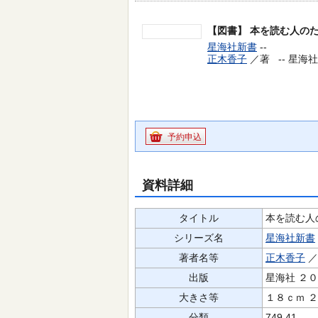
【図書】
本を読む人の
星海社新書
--
正木香子
／著 --
星海社 
予約申込
資料詳細
タイトル
本を読む人
シリーズ名
星海社新書
著者名等
正木香子
出版
星海社 ２
大きさ等
１８ｃｍ 
分類
749.41