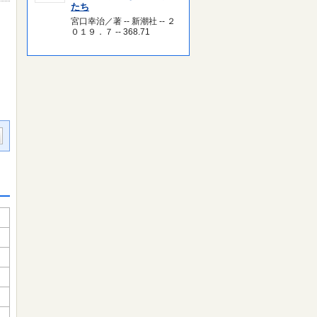
たち
宮口幸治／著 -- 新潮社 -- ２
０１９．７ -- 368.71