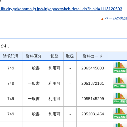
3
c.lib.city.yokohama.lg.jp/winj/opac/switch-detail.do?bibid=1113120603
ページの先
です。
請求記号
資料区分
状態
取扱
資料コード
749
一般書
利用可
-
2063445803
749
一般書
利用可
-
2051872161
749
一般書
利用可
-
2055145299
749
一般書
利用可
-
2052031454