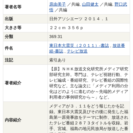
原由美子
／共編,
山田健太
／共編,
野口武
著者名等
悟
／共編
出版
日外アソシエーツ ２０１４．１
大きさ等
２２ｃｍ ３５６ｐ
分類
369.31
東日本大震災（２０１１）‐書誌
,
放送番
件名
組‐書誌
,
テレビ放送
注記
索引あり
【原】ＮＨＫ放送文化研究所メディア研究
部研究主幹。専門は、テレビ視聴行動、テ
レビ編成・番組研究、テレビ番組の国際性
著者紹介
研究など。主な論文に「メディア利用の分
化はどのように進むのか～先端的メディア
利用者の事例研究から～」など。
メディアが３．１１をどう報じたかを記
録。東日本大震災及びその後に発生した福
島第一原発事故をテーマに制作、放送され
内容紹介
たテレビ番組２８７３タイトルを収録。岩
手、宮城、福島の地元民放局が放送した番