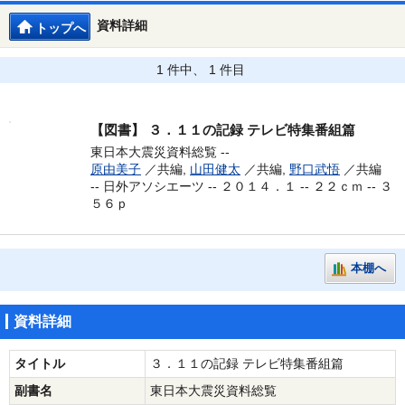
資料詳細
トップへ
1 件中、 1 件目
【図書】
３．１１の記録 テレビ特集番組篇
東日本大震災資料総覧 --
原由美子
／共編,
山田健太
／共編,
野口武悟
／共編
--
日外アソシエーツ -- ２０１４．１ -- ２２ｃｍ -- ３
５６ｐ
本棚へ
資料詳細
タイトル
３．１１の記録 テレビ特集番組篇
副書名
東日本大震災資料総覧