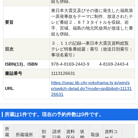
組も併録。
東日本大震災及びその後に発生した福島第
一原発事故をテーマに制作、放送されたテ
要旨
レビ番組２，８７３タイトルを収録。岩
手、宮城、福島の地元民放局が放送した番
組も併録。
３．１１の記録―東日本大震災資料総覧
目次
テレビ特集番組篇；索引（放送日別索引；
事項名索引）
ISBN(13)、ISBN
978-4-8169-2443-9 4-8169-2443-4
書誌番号
1113126631
https://opac.lib.city.yokohama.lg.jp/winj/s
URL
p/switch-detail.do?mode=sp&bibid=11131
26631
所蔵は1件です。現在の予約件数は0件です。
所
別
請求
資料
状
資料コ
蔵
所蔵場所
取扱
置
記号
区分
態
ード