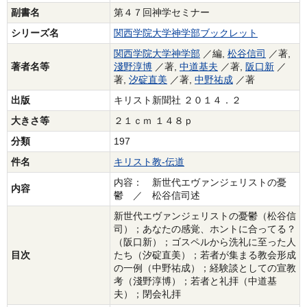
副書名
第４７回神学セミナー
シリーズ名
関西学院大学神学部ブックレット
関西学院大学神学部
／編,
松谷信司
／著,
著者名等
淺野淳博
／著,
中道基夫
／著,
阪口新
／
著,
汐碇直美
／著,
中野祐成
／著
出版
キリスト新聞社 ２０１４．２
大きさ等
２１ｃｍ １４８ｐ
分類
197
件名
キリスト教‐伝道
内容： 新世代エヴァンジェリストの憂
内容
鬱 ／ 松谷信司述
新世代エヴァンジェリストの憂鬱（松谷信
司）；あなたの感覚、ホントに合ってる？
（阪口新）；ゴスペルから洗礼に至った人
目次
たち（汐碇直美）；若者が集まる教会形成
の一例（中野祐成）；経験談としての宣教
考（淺野淳博）；若者と礼拝（中道基
夫）；閉会礼拝