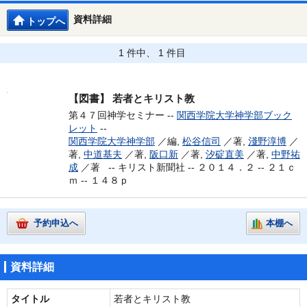
資料詳細
トップへ
1 件中、 1 件目
【図書】
若者とキリスト教
第４７回神学セミナー --
関西学院大学神学部ブック
レット
--
関西学院大学神学部
／編,
松谷信司
／著,
淺野淳博
／
著,
中道基夫
／著,
阪口新
／著,
汐碇直美
／著,
中野祐
成
／著 --
キリスト新聞社 -- ２０１４．２ -- ２１ｃ
ｍ -- １４８ｐ
予約申込へ
本棚へ
資料詳細
タイトル
若者とキリスト教