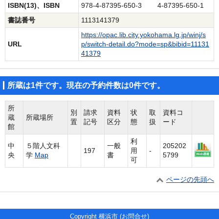
ISBN(13)、ISBN
978-4-87395-650-3 4-87395-650-1
書誌番号
1113141379
https://opac.lib.city.yokohama.lg.jp/winj/s
URL
p/switch-detail.do?mode=sp&bibid=11131
41379
所蔵は1件です。現在の予約件数は0件です。
所
別
請求
資料
状
取
資料コ
蔵
所蔵場所
置
記号
区分
態
扱
ード
館
利
中
５階人文科
一般
205202
197
用
-
央
学
Map
書
5799
可
ページの先頭へ
Copyright 横浜市 (
お問合せ
)