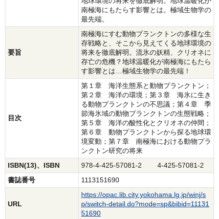
地球環境の将来を徹底解明。地球温暖化が
南極海にもたらす影響とは。極域生物学の
最先端。
南極海にすむ動物プランクトンの多様な生
存戦略と、そこから見えてくる地球環境の
要旨
将来を徹底解明。流氷の妖精、クリオネに
存亡の危機？地球温暖化が南極海にもたら
す影響とは…極域生物学の最先端！
第１章 海洋生態系と動物プランクトン；
第２章 海洋の環境；第３章 海氷に生き
る動物プランクトンの不思議；第４章 季
節海氷域の動物プランクトンの生態戦略；
目次
第５章 海洋の酸性化とクリオネの仲間；
第６章 動物プランクトンから探る地球環
境変動；第７章 南極海における動物プラ
ンクトン研究の将来
ISBN(13)、ISBN
978-4-425-57081-2 4-425-57081-2
書誌番号
1113151690
https://opac.lib.city.yokohama.lg.jp/winj/s
URL
p/switch-detail.do?mode=sp&bibid=11131
51690