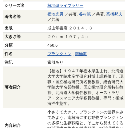
シリーズ名
極地研ライブラリー
福地光男
／共著,
谷村篤
／共著,
高橋邦夫
著者名等
／共著
出版
成山堂書店 ２０１４．３
大きさ等
２０ｃｍ １９７，４ｐ
分類
468.6
件名
プランクトン
,
南極海
注記
索引あり
【福地】１９４７年栃木県生まれ。北海道
大学大学院水産学研究科博士課程修了。現
職：国立極地研究所名誉教授、総合研究大
著者紹介
学院大学名誉教授、国立極地研究所特任教
授、北海道大学特任教授、オーストラリ
ア・タスマニア大学客員教授。専門：極域
海洋生態学。
小さくて大きい、プランクトンの世界をみ
てみよう。南極海にすむ動物プランクトン
の多様な生存戦略と、そこから見えてくる
内容紹介