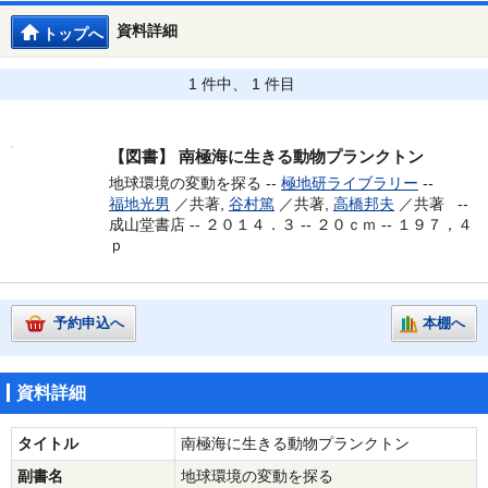
資料詳細
トップへ
1 件中、 1 件目
【図書】
南極海に生きる動物プランクトン
地球環境の変動を探る --
極地研ライブラリー
--
福地光男
／共著,
谷村篤
／共著,
高橋邦夫
／共著 --
成山堂書店 -- ２０１４．３ -- ２０ｃｍ -- １９７，４
ｐ
予約申込へ
本棚へ
資料詳細
タイトル
南極海に生きる動物プランクトン
副書名
地球環境の変動を探る