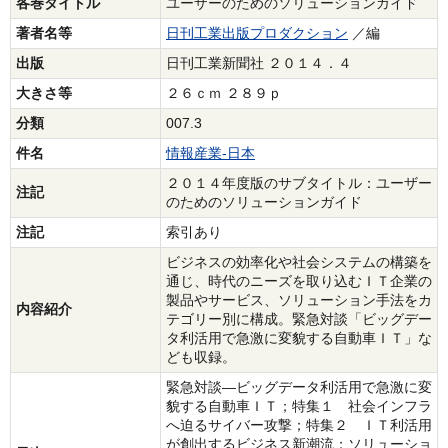
各巻タイトル
ユーザーのためのソリューションガイド
著者名等
日刊工業出版プロダクション
／編
出版
日刊工業新聞社 ２０１４．４
大きさ等
２６ｃｍ ２８９ｐ
分類
007.3
件名
情報産業‐日本
２０１４年度版のサブタイトル：ユーザー
注記
のためのソリューションガイド
注記
索引あり
ビジネスの効率化や社会システムの構築を
通じ、時代のニーズを取り込むＩＴ企業の
製品やサービス、ソリューション手法をカ
内容紹介
テゴリー別に構成。緊急対談「ビッグデー
タ利活用で急激に変貌する自動車ＩＴ」な
ども収録。
緊急対談―ビッグデータ利活用で急激に変
貌する自動車ＩＴ；特集１ 社会インフラ
へ迫るサイバー攻撃；特集２ ＩＴ利活用
が創出するビジネス新潮流；ソリューショ