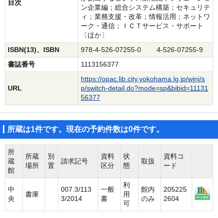
目次
ン企業編；総合システム構築；セキュリテ
ィ；業務支援・改革；情報活用；ネットワ
ーク・通信；ＩＣＴサービス・サポート
〔ほか〕
ISBN(13)、ISBN
978-4-526-07255-0 4-526-07255-9
書誌番号
1113156377
https://opac.lib.city.yokohama.lg.jp/winj/s
URL
p/switch-detail.do?mode=sp&bibid=11131
56377
所蔵は1件です。現在の予約件数は0件です。
所
所蔵
別
資料
状
資料コ
蔵
請求記号
取扱
場所
置
区分
態
ード
館
利
中
007.3/113
一般
館内
205225
書庫
用
央
3/2014
書
のみ
2604
可