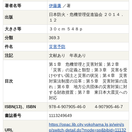
著者名等
伊藤廉
／著
日本防火・危機管理促進協会 ２０１４．
出版
１２
大きさ等
３０ｃｍ ５４８ｐ
分類
369.3
件名
災害予防
注記
文献あり 年表あり
第１章 危機管理と災害対策；第２章
「災害」の定義と類型；第３章 災害を受
けやすい国土と災害の状況；第４章 災害
目次
対策法制度の沿革；第５章 災害対策の流
れ；第６章 地方公共団体の災害対策に対
する財政措置；第７章 東日本大震災への
対応
ISBN(13)、ISBN
978-4-907905-46-0 4-907905-46-7
書誌番号
1113249649
https://opac.lib.city.yokohama.lg.jp/winj/s
URL
p/switch-detail.do?mode=sp&bibid=11132