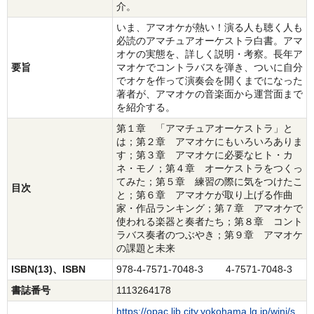
介。
いま、アマオケが熱い！演る人も聴く人も
必読のアマチュアオーケストラ白書。アマ
オケの実態を、詳しく説明・考察。長年ア
要旨
マオケでコントラバスを弾き、ついに自分
でオケを作って演奏会を開くまでになった
著者が、アマオケの音楽面から運営面まで
を紹介する。
第１章 「アマチュアオーケストラ」と
は；第２章 アマオケにもいろいろありま
す；第３章 アマオケに必要なヒト・カ
ネ・モノ；第４章 オーケストラをつくっ
てみた；第５章 練習の際に気をつけたこ
目次
と；第６章 アマオケが取り上げる作曲
家・作品ランキング；第７章 アマオケで
使われる楽器と奏者たち；第８章 コント
ラバス奏者のつぶやき；第９章 アマオケ
の課題と未来
ISBN(13)、ISBN
978-4-7571-7048-3 4-7571-7048-3
書誌番号
1113264178
https://opac.lib.city.yokohama.lg.jp/winj/s