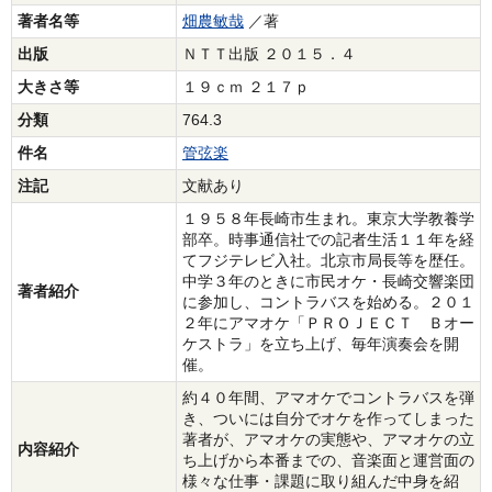
著者名等
畑農敏哉
／著
出版
ＮＴＴ出版 ２０１５．４
大きさ等
１９ｃｍ ２１７ｐ
分類
764.3
件名
管弦楽
注記
文献あり
１９５８年長崎市生まれ。東京大学教養学
部卒。時事通信社での記者生活１１年を経
てフジテレビ入社。北京市局長等を歴任。
中学３年のときに市民オケ・長崎交響楽団
著者紹介
に参加し、コントラバスを始める。２０１
２年にアマオケ「ＰＲＯＪＥＣＴ Ｂオー
ケストラ」を立ち上げ、毎年演奏会を開
催。
約４０年間、アマオケでコントラバスを弾
き、ついには自分でオケを作ってしまった
著者が、アマオケの実態や、アマオケの立
内容紹介
ち上げから本番までの、音楽面と運営面の
様々な仕事・課題に取り組んだ中身を紹