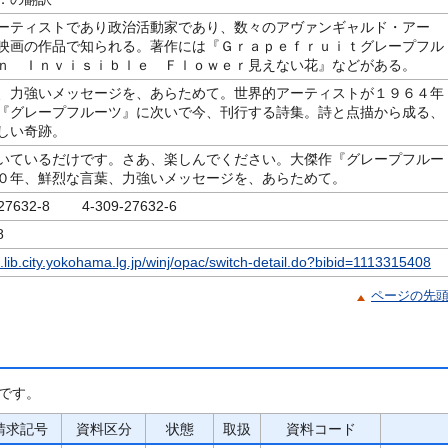
ーティストであり政治活動家であり、数々のアヴァンギャルド・アー
映画の作品で知られる。著作には『Ｇｒａｐｅｆｒｕｉｔグレープフル
ｎ Ｉｎｖｉｓｉｂｌｅ Ｆｌｏｗｅｒ見えない花』などがある。
、力強いメッセージを、あらためて。世界的アーティストが１９６４年
『グレープフルーツ』に次いで今、刊行する詩集。詩と点描から成る、
しい奇跡。
いているだけです。さあ、楽しんでください。大傑作『グレープフルー
０年、鮮烈な言葉、力強いメッセージを、あらためて。
-27632-8 4-309-27632-6
8
c.lib.city.yokohama.lg.jp/winj/opac/switch-detail.do?bibid=1113315408
ページの先
です。
請求記号
資料区分
状態
取扱
資料コード