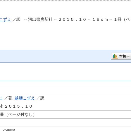
こずえ
／訳 --
河出書房新社 -- ２０１５．１０ -- １６ｃｍ -- １冊（ペ
本棚へ
コ
／著,
越膳こずえ
／訳
社 ２０１５．１０
１冊（ページ付なし）
．の翻訳