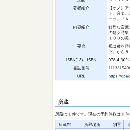
著者紹介
【オノ】ア
ト、音楽、
ーツ』『Ａ
内容紹介
鮮烈な言葉
の処女詩集
１００の美
要旨
私は種を蒔
ツ』から５
ISBN(13)、ISBN
978-4-309
書誌番号
111331540
URL
https://opa
所蔵
所蔵は
1
件です。現在の予約件数は
0
件
所蔵館
所蔵場所
別置