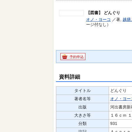
【図書】
どんぐり
オノ・ヨーコ
／著,
越膳
ージ付なし）
予約申込
資料詳細
タイトル
どんぐり
著者名等
オノ・ヨー
出版
河出書房新
大きさ等
１６ｃｍ 
分類
931
注記
Ａｃｏｒｎ