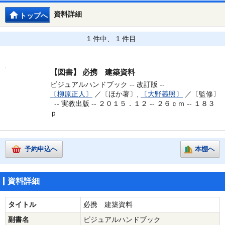
資料詳細
トップへ
1 件中、 1 件目
【図書】
必携 建築資料
ビジュアルハンドブック -- 改訂版 --
〔柳原正人〕
／〔ほか著〕,
〔大野義照〕
／〔監修〕
--
実教出版 -- ２０１５．１２ -- ２６ｃｍ -- １８３
ｐ
予約申込へ
本棚へ
資料詳細
タイトル
必携 建築資料
副書名
ビジュアルハンドブック