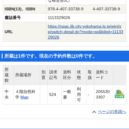
な構造形式）
ISBN(13)、ISBN
978-4-407-33738-9 4-407-33738-9
書誌番号
1113329026
https://opac.lib.city.yokohama.lg.jp/winj/s
URL
p/switch-detail.do?mode=sp&bibid=11133
29026
所蔵は1件です。現在の予約件数は0件です。
所
別
請求
資料
状
取
資料コ
蔵
所蔵場所
置
記号
区分
態
扱
ード
館
利
中
４階自然科
一般
205530
524
用
-
央
学
Map
書
3307
可
ページの先頭へ