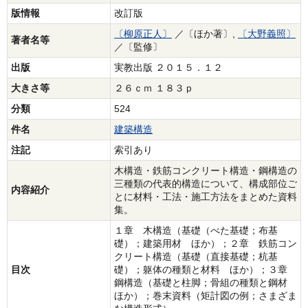
版情報
改訂版
〔柳原正人〕
／〔ほか著〕,
〔大野義照〕
著者名等
／〔監修〕
出版
実教出版 ２０１５．１２
大きさ等
２６ｃｍ １８３ｐ
分類
524
件名
建築構造
注記
索引あり
木構造・鉄筋コンクリート構造・鋼構造の
三種類の代表的構造について、構成部位ご
内容紹介
とに材料・工法・施工方法をまとめた資料
集。
１章 木構造（基礎（べた基礎；布基
礎）；建築用材 ほか）；２章 鉄筋コン
クリート構造（基礎（直接基礎；杭基
目次
礎）；躯体の種類と材料 ほか）；３章
鋼構造（基礎と柱脚；骨組の種類と鋼材
ほか）；巻末資料（矩計図の例；さまざま