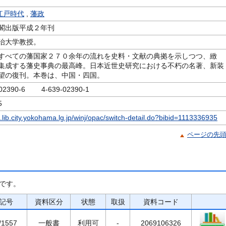
江戸時代
,
藩政
閣出版平成２年刊
治大学教授。
すべての藩国家２７０余年の流れを史料・文献の典拠を示しつつ、緻
集成する藩史事典の最高峰。日本近世史研究における不朽の名著、新装
望の復刊。本巻は、中国・四国。
-02390-6 4-639-02390-1
5
c.lib.city.yokohama.lg.jp/winj/opac/switch-detail.do?bibid=1113336935
ページの先
です。
記号
資料区分
状態
取扱
資料コード
/1557
一般書
利用可
-
2069106326