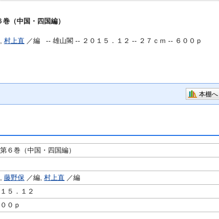
６巻（中国・四国編）
,
村上直
／編 --
雄山閣 -- ２０１５．１２ -- ２７ｃｍ -- ６００ｐ
本棚へ
 第６巻（中国・四国編）
,
藤野保
／編,
村上直
／編
０１５．１２
６００ｐ