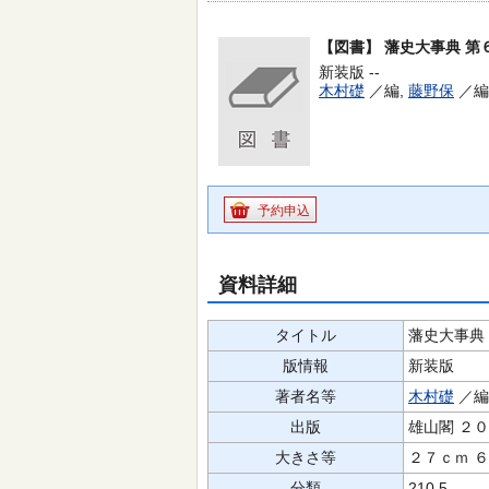
【図書】
藩史大事典 第
新装版 --
木村礎
／編,
藤野保
／編
予約申込
資料詳細
タイトル
藩史大事典
版情報
新装版
著者名等
木村礎
／編
出版
雄山閣 ２
大きさ等
２７ｃｍ 
分類
210.5