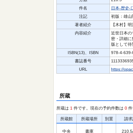
件名
日本‐歴史‐
注記
初版：雄山
著者紹介
【木村】明
内容紹介
近世日本の
密・詳細に
版として待
ISBN(13)、ISBN
978-4-639
書誌番号
111333693
URL
https://opa
所蔵
所蔵は
1
件です。現在の予約件数は
0
件
所蔵館
所蔵場所
別置
請求
中央
書庫
210.5