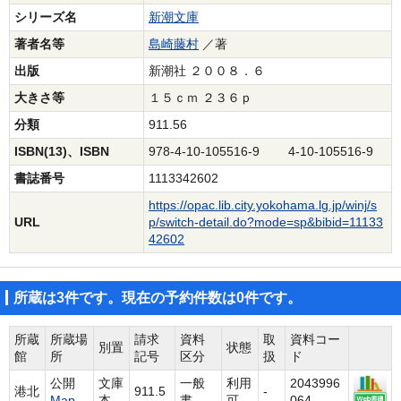
シリーズ名
新潮文庫
著者名等
島崎藤村
／著
出版
新潮社 ２００８．６
大きさ等
１５ｃｍ ２３６ｐ
分類
911.56
ISBN(13)、ISBN
978-4-10-105516-9 4-10-105516-9
書誌番号
1113342602
https://opac.lib.city.yokohama.lg.jp/winj/s
URL
p/switch-detail.do?mode=sp&bibid=11133
42602
所蔵は3件です。現在の予約件数は0件です。
所蔵
所蔵場
請求
資料
取
資料コー
別置
状態
館
所
記号
区分
扱
ド
公開
文庫
一般
利用
2043996
港北
911.5
-
Map
本
書
可
064