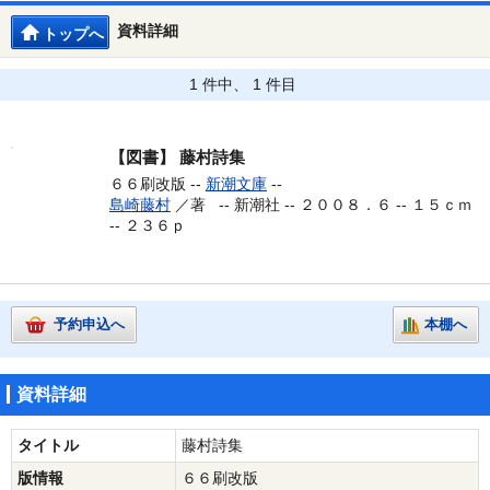
資料詳細
トップへ
1 件中、 1 件目
【図書】
藤村詩集
６６刷改版 --
新潮文庫
--
島崎藤村
／著 --
新潮社 -- ２００８．６ -- １５ｃｍ
-- ２３６ｐ
予約申込へ
本棚へ
資料詳細
タイトル
藤村詩集
版情報
６６刷改版