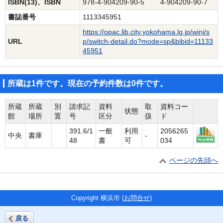
ISBN(13)、ISBN
978-4-904209-90-5 4-904209-90-7
書誌番号
1113345951
https://opac.lib.city.yokohama.lg.jp/winj/s
URL
p/switch-detail.do?mode=sp&bibid=11133
45951
所蔵は1件です。現在の予約件数は0件です。
所蔵
所蔵
別
請求記
資料
取
資料コー
状態
館
場所
置
号
区分
扱
ド
391.6/1
一般
利用
2056265
中央
書庫
-
48
書
可
034
ページの先頭へ
Copyright 横浜市 (
お問合せ
)
戻る