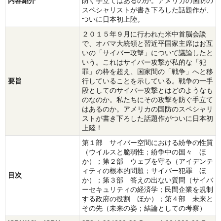
内容紹介
防ぐ手立てはあるのか。アメリカの国防の
スペシャリストが書き下ろした話題作が、
ついに日本初上陸。
２０１５年９月に行われた米中首脳会談
で、オバマ大統領と習近平国家主席はお互
いの「サイバー攻撃」について議論したと
いう。これはサイバー攻撃が私的な「犯
罪」の枠を超え、国家間の「戦争」へと移
要旨
行していることを示している。戦争の一手
段としてのサイバー攻撃とはどのようなも
のなのか。私たちにその攻撃を防ぐ手立て
はあるのか。アメリカの国防のスペシャリ
ストが書き下ろした話題作がついに日本初
上陸！
第１部 サイバー空間における紛争の性質
（ウイルスと脆弱性；紛争中の国々 ほ
か）；第２部 ウェブを守る（アイデンテ
ィティの根本的問題；サイバー犯罪 ほ
目次
か）；第３部 答えの出ない質問（サイバ
ーセキュリティの経済学；民間企業を規制
する政府の役割 ほか）；第４部 未来と
その先（未来の姿；結論としての考察）