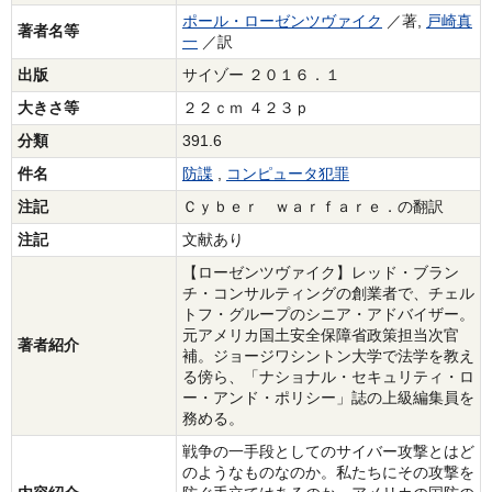
ポール・ローゼンツヴァイク
／著,
戸崎真
著者名等
一
／訳
出版
サイゾー ２０１６．１
大きさ等
２２ｃｍ ４２３ｐ
分類
391.6
件名
防諜
,
コンピュータ犯罪
注記
Ｃｙｂｅｒ ｗａｒｆａｒｅ．の翻訳
注記
文献あり
【ローゼンツヴァイク】レッド・ブラン
チ・コンサルティングの創業者で、チェル
トフ・グループのシニア・アドバイザー。
元アメリカ国土安全保障省政策担当次官
著者紹介
補。ジョージワシントン大学で法学を教え
る傍ら、「ナショナル・セキュリティ・ロ
ー・アンド・ポリシー」誌の上級編集員を
務める。
戦争の一手段としてのサイバー攻撃とはど
のようなものなのか。私たちにその攻撃を