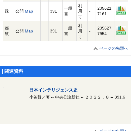
利
一般
205621
緑
公開
Map
391
用
-
書
7161
可
利
都
一般
205627
公開
Map
391
用
-
筑
書
7954
可
ページの先頭へ
関連資料
日本インテリジェンス史
小谷賢／著 -- 中央公論新社 -- ２０２２．８ -- 391.6