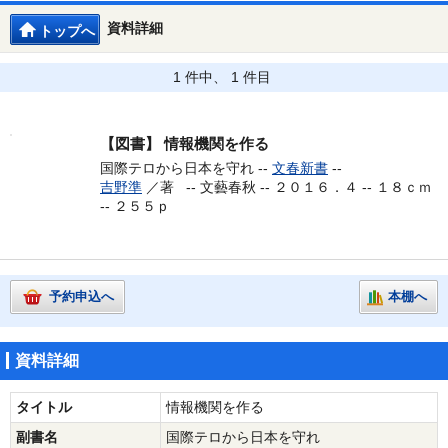
資料詳細
トップへ
1 件中、 1 件目
【図書】
情報機関を作る
国際テロから日本を守れ --
文春新書
--
吉野準
／著 --
文藝春秋 -- ２０１６．４ -- １８ｃｍ
-- ２５５ｐ
予約申込へ
本棚へ
資料詳細
タイトル
情報機関を作る
副書名
国際テロから日本を守れ