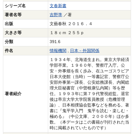
シリーズ名
文春新書
著者名等
吉野準
／著
出版
文藝春秋 ２０１６．４
大きさ等
１８ｃｍ ２５５ｐ
分類
391.6
件名
情報機関
,
日本－外国関係
１９３４年、北海道生まれ。東京大学経済
学部卒業。１９６０年、警察庁入庁。公
安・外事畑を長く歩み、在ユーゴスラビア
日本大使館（当時）一等書記官、警察庁公
安部外事第一課長、公安総務課長、内閣総
理大臣秘書官（中曽根康弘内閣）等を歴
著者紹介
任。１９９３年に第７９代警視総監。退官
後は帝京大学大学院客員教授（危機管理
論）、日本相撲協会監事などを務める。著
書に『鬼平学入門 鬼平を読む・楽しむ・
極める』（中公文庫、２０００年）ほか多
数。（本データはこの書籍が刊行された当
時に掲載されていたものです）