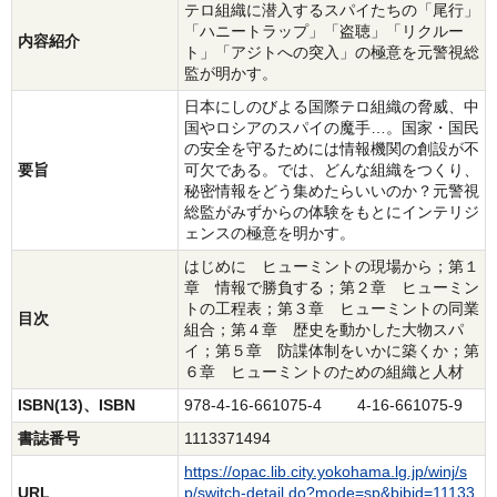
テロ組織に潜入するスパイたちの「尾行」
「ハニートラップ」「盗聴」「リクルー
内容紹介
ト」「アジトへの突入」の極意を元警視総
監が明かす。
日本にしのびよる国際テロ組織の脅威、中
国やロシアのスパイの魔手…。国家・国民
の安全を守るためには情報機関の創設が不
要旨
可欠である。では、どんな組織をつくり、
秘密情報をどう集めたらいいのか？元警視
総監がみずからの体験をもとにインテリジ
ェンスの極意を明かす。
はじめに ヒューミントの現場から；第１
章 情報で勝負する；第２章 ヒューミン
トの工程表；第３章 ヒューミントの同業
目次
組合；第４章 歴史を動かした大物スパ
イ；第５章 防諜体制をいかに築くか；第
６章 ヒューミントのための組織と人材
ISBN(13)、ISBN
978-4-16-661075-4 4-16-661075-9
書誌番号
1113371494
https://opac.lib.city.yokohama.lg.jp/winj/s
URL
p/switch-detail.do?mode=sp&bibid=11133