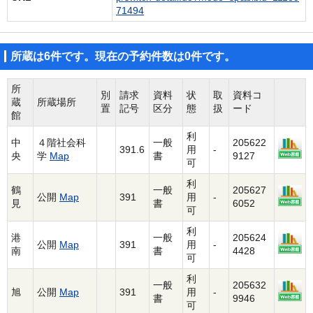
71494
所蔵は6件です。現在の予約件数は0件です。
所
別
請求
資料
状
取
資料コ
蔵
所蔵場所
置
記号
区分
態
扱
ード
館
利
中
４階社会科
一般
205622
391.6
用
-
央
学
Map
書
9127
可
利
鶴
一般
205627
公開
Map
391
用
-
見
書
6052
可
利
港
一般
205624
公開
Map
391
用
-
南
書
4428
可
利
一般
205632
旭
公開
Map
391
用
-
書
9946
可