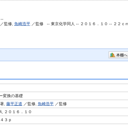
-
／監修,
魚崎浩平
／監修 --
東京化学同人 -- ２０１６．１０ -- ２２ｃ
本棚へ
ー変換の基礎
著,
藤平正道
／監修,
魚崎浩平
／監修
人 ２０１６．１０
４４３ｐ