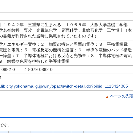
】１９４２年 三重県に生まれる １９６５年 大阪大学基礎工学部
学名誉教授 専攻 光電気化学，界面科学，非線形化学 工学博士（本
の書籍が刊行された当時に掲載されていたものです）
学とエネルギー変換；２ 物質の構造と界面の電位；３ 平衡電極電
電圧と電流；５ 電極反応の機構と速度；６ 半導体電極のバンド構造
ー障壁；７ 半導体電極における反応と光効果；８ 半導体電極の電流
９ 触媒や色素を担持した半導体電極
9-0882-0 4-8079-0882-0
5
c.lib.city.yokohama.lg.jp/winj/opac/switch-detail.do?bibid=1113424385
ページの先
です。