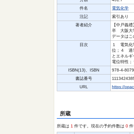
件名
電気化学
注記
索引あり
著者紹介
【中戸義禮
卒 大阪大
データはこ
目次
１ 電気化
位；４ 過
とエネルギ
電位特性；
ISBN(13)、ISBN
978-4-807
書誌番号
111342438
URL
https://opa
所蔵
所蔵は
1
件です。現在の予約件数は
0
件