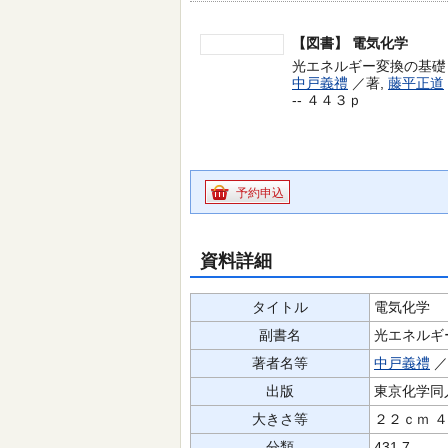
【図書】
電気化学
光エネルギー変換の基礎 -
中戸義禮
／著,
藤平正道
-- ４４３ｐ
予約申込
資料詳細
タイトル
電気化学
副書名
光エネルギ
著者名等
中戸義禮
／
出版
東京化学同
大きさ等
２２ｃｍ 
分類
431.7