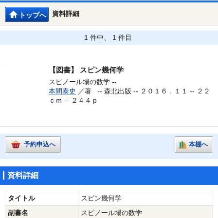
資料詳細
トップへ
1 件中、 1 件目
【図書】
スピン幾何学
スピノール場の数学 --
本間泰史
／著 --
森北出版 -- ２０１６．１１ -- ２２
ｃｍ -- ２４４ｐ
予約申込へ
本棚へ
資料詳細
タイトル
スピン幾何学
副書名
スピノール場の数学