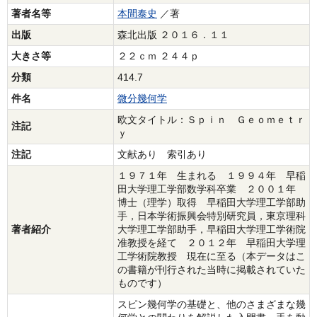
著者名等
本間泰史
／著
出版
森北出版 ２０１６．１１
大きさ等
２２ｃｍ ２４４ｐ
分類
414.7
件名
微分幾何学
欧文タイトル：Ｓｐｉｎ Ｇｅｏｍｅｔｒ
注記
ｙ
注記
文献あり 索引あり
１９７１年 生まれる １９９４年 早稲
田大学理工学部数学科卒業 ２００１年
博士（理学）取得 早稲田大学理工学部助
手，日本学術振興会特別研究員，東京理科
著者紹介
大学理工学部助手，早稲田大学理工学術院
准教授を経て ２０１２年 早稲田大学理
工学術院教授 現在に至る（本データはこ
の書籍が刊行された当時に掲載されていた
ものです）
スピン幾何学の基礎と、他のさまざまな幾