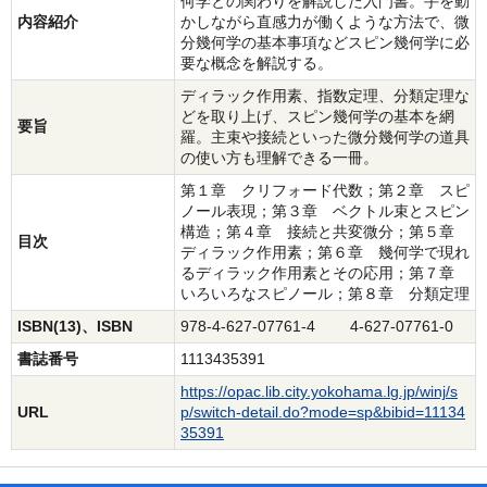
何学との関わりを解説した入門書。手を動
内容紹介
かしながら直感力が働くような方法で、微
分幾何学の基本事項などスピン幾何学に必
要な概念を解説する。
ディラック作用素、指数定理、分類定理な
どを取り上げ、スピン幾何学の基本を網
要旨
羅。主束や接続といった微分幾何学の道具
の使い方も理解できる一冊。
第１章 クリフォード代数；第２章 スピ
ノール表現；第３章 ベクトル束とスピン
構造；第４章 接続と共変微分；第５章
目次
ディラック作用素；第６章 幾何学で現れ
るディラック作用素とその応用；第７章
いろいろなスピノール；第８章 分類定理
ISBN(13)、ISBN
978-4-627-07761-4 4-627-07761-0
書誌番号
1113435391
https://opac.lib.city.yokohama.lg.jp/winj/s
URL
p/switch-detail.do?mode=sp&bibid=11134
35391