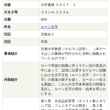
出版
大学書林 ２０１７．１
大きさ等
２２ｃｍ １０３ｐ
分類
849
件名
ルーン文字
注記
文献あり
注記
布装
京都大学教授（ゲルマン語学）。（本デー
著者紹介
タはこの書籍が刊行された当時に掲載され
ていたものです）
ローマ帝国の勃興に伴うラテン語の普及の
中にあって、辺境に位置するゲルマン語圏
における文字文化（ルーン文字・ゴート文
内容紹介
字）の発達の様子を描く。ヨーロッパ全土
を図版に、これらの文字体系相互の関連を
見出し、ルーン文字の発生・由来を明らか
にする。
第１章 文化誌的背景（キリスト教とギリ
シア語；フェニキア人の歴史）；第２章