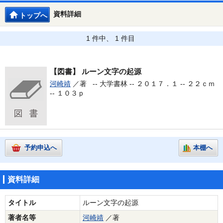
資料詳細
トップへ
1 件中、 1 件目
【図書】
ルーン文字の起源
河崎靖
／著 --
大学書林 -- ２０１７．１ -- ２２ｃｍ
-- １０３ｐ
予約申込へ
本棚へ
資料詳細
タイトル
ルーン文字の起源
著者名等
河崎靖
／著