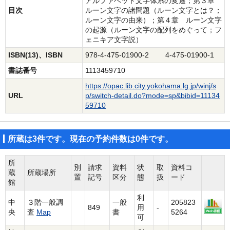
アルファベット文字体系の変遷；第３章
目次
ルーン文字の諸問題（ルーン文字とは？；
ルーン文字の由来）；第４章 ルーン文字
の起源（ルーン文字の配列をめぐって；フ
ェニキア文字説）
ISBN(13)、ISBN
978-4-475-01900-2 4-475-01900-1
書誌番号
1113459710
https://opac.lib.city.yokohama.lg.jp/winj/s
URL
p/switch-detail.do?mode=sp&bibid=11134
59710
所蔵は3件です。現在の予約件数は0件です。
所
別
請求
資料
状
取
資料コ
蔵
所蔵場所
置
記号
区分
態
扱
ード
館
利
中
３階一般調
一般
205823
849
用
-
央
査
Map
書
5264
可