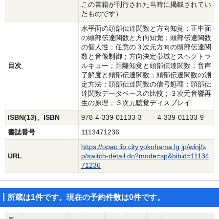
この書籍が刊行された当時に掲載されてい
たものです）
水平面の頭部伝達関数と方向知覚；正中面
の頭部伝達関数と方向知覚；頭部伝達関数
の個人性；任意の３次元方向の頭部伝達関
数と音像制御；方向決定帯域とスペクトラ
目次
ルキュー；距離知覚と頭部伝達関数；音声
了解度と頭部伝達関数；頭部伝達関数の測
定方法；頭部伝達関数の信号処理；頭部伝
達関数データベースの比較；３次元音響再
生の原理；３次元聴覚ディスプレイ
ISBN(13)、ISBN
978-4-339-01133-3 4-339-01133-9
書誌番号
1113471236
https://opac.lib.city.yokohama.lg.jp/winj/s
URL
p/switch-detail.do?mode=sp&bibid=11134
71236
所蔵は1件です。現在の予約件数は0件です。