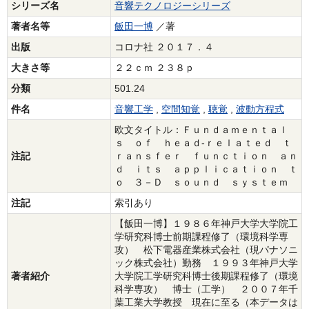
シリーズ名
音響テクノロジーシリーズ
著者名等
飯田一博
／著
出版
コロナ社 ２０１７．４
大きさ等
２２ｃｍ ２３８ｐ
分類
501.24
件名
音響工学
,
空間知覚
,
聴覚
,
波動方程式
欧文タイトル：Ｆｕｎｄａｍｅｎｔａｌ
ｓ ｏｆ ｈｅａｄ‐ｒｅｌａｔｅｄ ｔ
注記
ｒａｎｓｆｅｒ ｆｕｎｃｔｉｏｎ ａｎ
ｄ ｉｔｓ ａｐｐｌｉｃａｔｉｏｎ ｔ
ｏ ３－Ｄ ｓｏｕｎｄ ｓｙｓｔｅｍ
注記
索引あり
【飯田一博】１９８６年神戸大学大学院工
学研究科博士前期課程修了（環境科学専
攻） 松下電器産業株式会社（現パナソニ
ック株式会社）勤務 １９９３年神戸大学
著者紹介
大学院工学研究科博士後期課程修了（環境
科学専攻） 博士（工学） ２００７年千
葉工業大学教授 現在に至る（本データは