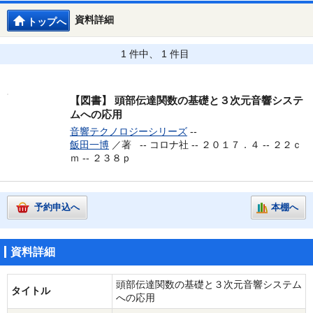
資料詳細
トップへ
1 件中、 1 件目
【図書】
頭部伝達関数の基礎と３次元音響システ
ムへの応用
音響テクノロジーシリーズ
--
飯田一博
／著 --
コロナ社 -- ２０１７．４ -- ２２ｃ
ｍ -- ２３８ｐ
予約申込へ
本棚へ
資料詳細
頭部伝達関数の基礎と３次元音響システム
タイトル
への応用