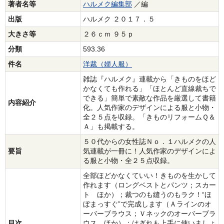
著者名等
ハルメク編集部
／編
出版
ハルメク ２０１７．５
大きさ等
２６ｃｍ ９５ｐ
分類
593.36
件名
洋裁（婦人服）
雑誌『ハルメク』連載から「きものをほど
かなくても作れる」「ほとんど直線裁ちで
できる」簡単で素敵な作品を厳選して書籍
内容紹介
化。人気作家のデザインによる服と小物・
全２５点を収録。「きものリフォームＱ＆
Ａ」も掲載する。
５０代からの女性誌Ｎｏ．１ハルメクの人
要旨
気連載が一冊に！人気作家のデザインによ
る服と小物・全２５点収録。
全部ほどかなくていい！きものを生かして
作れます（ロングベストとパンツ；スカー
ト ほか）；裁つのも縫うのもラク！“ほ
ぼまっすぐ”で完成します（Ａラインのオ
ーバーブラウス；Ｖネックのオーバーブラ
目次
ウス ほか）；はぎれも上手に使いましょ