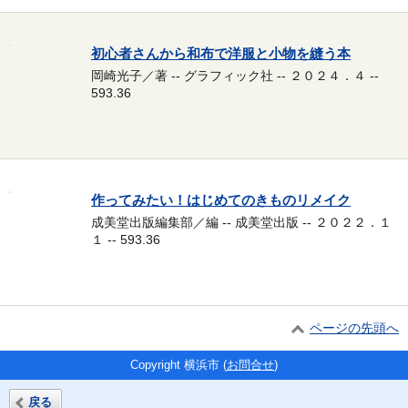
初心者さんから和布で洋服と小物を縫う本
岡崎光子／著 -- グラフィック社 -- ２０２４．４ --
593.36
作ってみたい！はじめてのきものリメイク
成美堂出版編集部／編 -- 成美堂出版 -- ２０２２．１
１ -- 593.36
ページの先頭へ
Copyright 横浜市 (
お問合せ
)
戻る