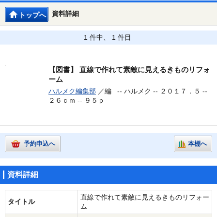
資料詳細
トップへ
1 件中、 1 件目
【図書】
直線で作れて素敵に見えるきものリフォ
ーム
ハルメク編集部
／編 --
ハルメク -- ２０１７．５ --
２６ｃｍ -- ９５ｐ
予約申込へ
本棚へ
資料詳細
直線で作れて素敵に見えるきものリフォー
タイトル
ム