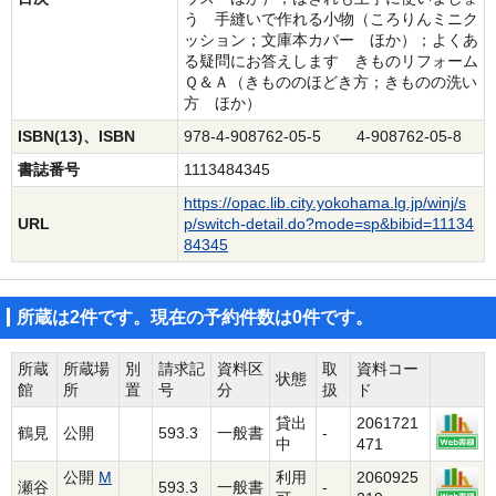
う 手縫いで作れる小物（ころりんミニク
ッション；文庫本カバー ほか）；よくあ
る疑問にお答えします きものリフォーム
Ｑ＆Ａ（きもののほどき方；きものの洗い
方 ほか）
ISBN(13)、ISBN
978-4-908762-05-5 4-908762-05-8
書誌番号
1113484345
https://opac.lib.city.yokohama.lg.jp/winj/s
URL
p/switch-detail.do?mode=sp&bibid=11134
84345
所蔵は2件です。現在の予約件数は0件です。
所蔵
所蔵場
別
請求記
資料区
取
資料コー
状態
館
所
置
号
分
扱
ド
貸出
2061721
鶴見
公開
593.3
一般書
-
中
471
公開
M
利用
2060925
瀬谷
593.3
一般書
-