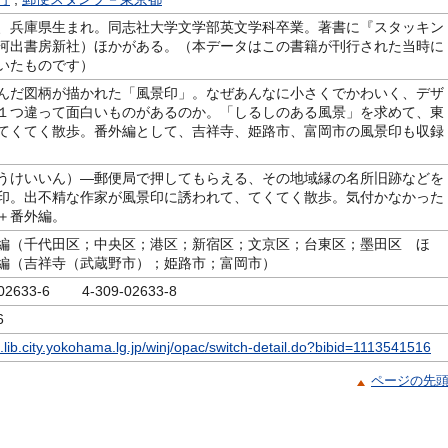
、兵庫県生まれ。同志社大学文学部英文学科卒業。著書に『スタッキン
河出書房新社）ほかがある。（本データはこの書籍が刊行された当時に
いたものです）
んだ図柄が描かれた「風景印」。なぜあんなに小さくでかわいく、デザ
１つ違って面白いものがあるのか。「しるしのある風景」を求めて、東
てくてく散歩。番外編として、吉祥寺、姫路市、富岡市の風景印も収録
うけいいん）―郵便局で押してもらえる、その地域縁の名所旧跡などを
印。出不精な作家が風景印に誘われて、てくてく散歩。気付かなかった
＋番外編。
編（千代田区；中央区；港区；新宿区；文京区；台東区；墨田区 ほ
編（吉祥寺（武蔵野市）；姫路市；富岡市）
-02633-6 4-309-02633-8
6
c.lib.city.yokohama.lg.jp/winj/opac/switch-detail.do?bibid=1113541516
ページの先