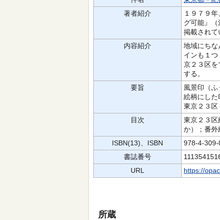
著者紹介
１９７９年
グ可能』（
掲載されて
内容紹介
地域にちな
インも１つ
京２３区を
する。
要旨
風景印（ふ
絵柄にした
東京２３区
目次
東京２３区
か）；番外
ISBN(13)、ISBN
978-4-309
書誌番号
111354151
URL
https://opa
所蔵