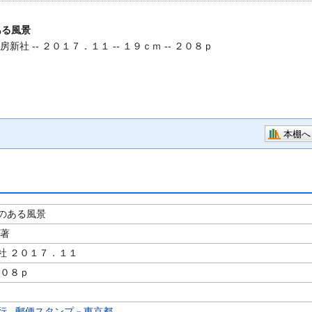
ある風景
房新社 -- ２０１７．１１ -- １９ｃｍ -- ２０８ｐ
本棚へ
のある風景
／著
社 ２０１７．１１
２０８ｐ
行
,
郵便スタンプ－東京都