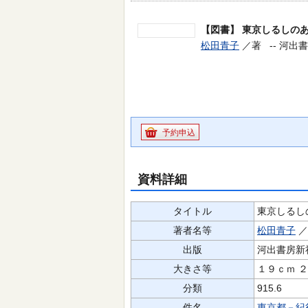
【図書】
東京しるしの
松田青子
／著 --
河出書
予約申込
資料詳細
タイトル
東京しるし
著者名等
松田青子
出版
河出書房新
大きさ等
１９ｃｍ 
分類
915.6
件名
東京都－紀