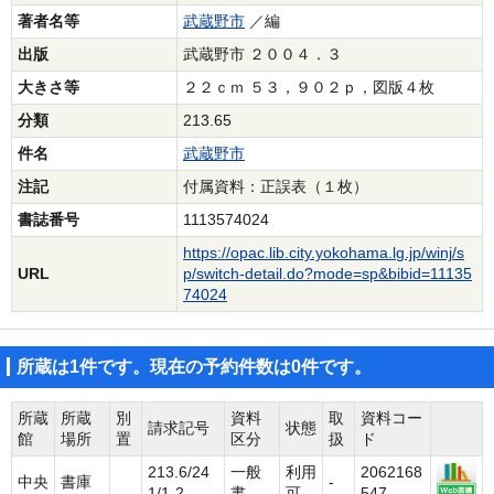
著者名等
武蔵野市
／編
出版
武蔵野市 ２００４．３
大きさ等
２２ｃｍ ５３，９０２ｐ，図版４枚
分類
213.65
件名
武蔵野市
注記
付属資料：正誤表（１枚）
書誌番号
1113574024
https://opac.lib.city.yokohama.lg.jp/winj/s
URL
p/switch-detail.do?mode=sp&bibid=11135
74024
所蔵は1件です。現在の予約件数は0件です。
所蔵
所蔵
別
資料
取
資料コー
請求記号
状態
館
場所
置
区分
扱
ド
213.6/24
一般
利用
2062168
中央
書庫
-
1/1-2
書
可
547