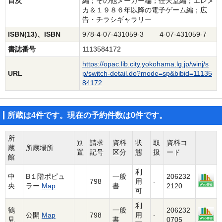
目次
編；その他メーカー編；任天堂編；エレメ
カ＆１９８６年以降の電子ゲーム編；広
告・チラシギャラリー
ISBN(13)、ISBN
978-4-07-431059-3 4-07-431059-7
書誌番号
1113584172
https://opac.lib.city.yokohama.lg.jp/winj/s
URL
p/switch-detail.do?mode=sp&bibid=11135
84172
所蔵は4件です。現在の予約件数は0件です。
所
別
請求
資料
状
取
資料コ
蔵
所蔵場所
置
記号
区分
態
扱
ード
館
利
中
B１階ポピュ
一般
206232
798
用
-
央
ラー
Map
書
2120
可
利
鶴
一般
206232
公開
Map
798
用
-
見
書
0705