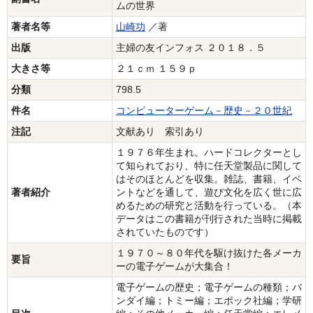
ムの世界
著者名等
山崎功
／著
出版
主婦の友インフォス ２０１８．５
大きさ等
２１ｃｍ １５９ｐ
分類
798.5
件名
コンピューターゲーム－歴史－２０世紀
注記
文献あり 索引あり
１９７６年生まれ。ハードコレクターとし
て知られており、特に任天堂製品に関して
はそのほとんどを収集。雑誌、書籍、イベ
著者紹介
ントなどを通して、遊び文化を広く世に広
めるための研究と活動を行っている。（本
データはこの書籍が刊行された当時に掲載
されていたものです）
１９７０～８０年代を駆け抜けた各メーカ
要旨
ーの電子ゲームが大集合！
電子ゲームの歴史；電子ゲームの種類；バ
ンダイ編；トミー編；エポック社編；学研