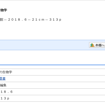
生物学
館 -- ２０１８．６ -- ２１ｃｍ -- ３１３ｐ
本棚へ
の生物学
選書
編集
０１８．６
３１３ｐ