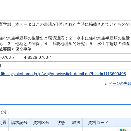
育学部（本データはこの書籍が刊行された当時に掲載されていたもので
住む水生半翅類の生活史と環境適応；２ 水中に住む水生半翅類の生活
応；３ 他種との関係；４ 系統地理学的研究；５ 水生半翅類の調査
滅要因と保全事例
6-0763-7 4-8326-0763-4
8
c.lib.city.yokohama.lg.jp/winj/opac/switch-detail.do?bibid=1113600408
ページの先
です。
別置
請求記号
資料区分
状態
取扱
資料コード