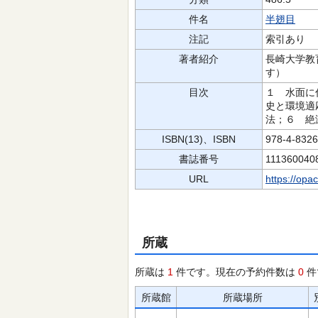
件名
半翅目
注記
索引あり
著者紹介
長崎大学教
す）
目次
１ 水面に
史と環境適
法；６ 絶
ISBN(13)、ISBN
978-4-832
書誌番号
111360040
URL
https://opa
所蔵
所蔵は
1
件です。現在の予約件数は
0
件
所蔵館
所蔵場所