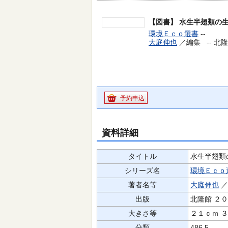
【図書】
水生半翅類の
環境Ｅｃｏ選書
--
大庭伸也
／編集 --
北隆
予約申込
資料詳細
タイトル
水生半翅類
シリーズ名
環境Ｅｃｏ
著者名等
大庭伸也
／
出版
北隆館 ２
大きさ等
２１ｃｍ 
分類
486.5