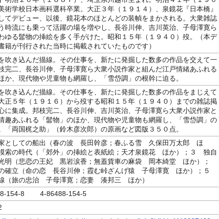
美術学校日本画科選科卒業。大正３年（１９１４）、泉鏡花『日本橋』
してデビュー、以後、鏡花本のほとんどの装幀をまかされる。大衆雑誌
う時流にも乗って活躍の場を増やし、長谷川伸、吉川英治、子母澤寛ら
わゆる髷物の挿絵を多く手がけた。昭和１５年（１９４０）歿。（本デ
書籍が刊行された当時に掲載されていたものです）
を吹き込んだ描線。その仕事を、新たに発掘した数多の作品を交えて一
枝完二、長谷川伸、子母澤寛ら大衆小説作家と組んだ江戸情緒あふれる
ほか、現代物や児童物も網羅し、「雪岱調」の根幹に迫る。
を吹き込んだ描線。その仕事を、新たに発掘した数多の作品をまじえて
大正５年（１９１６）から歿する昭和１５年（１９４０）までの雑誌掲
心に集成。邦枝完二、長谷川伸、吉川英治、子母澤寛ら大衆小説作家と
情趣あふれる「髷物」のほか、現代物や児童物も網羅し、「雪岱調」の
。「両国梶之助」（鈴木彦次郎）の原画など図版３５０点。
家としての船出（春の波 長田幹彦；春ふる雪 久保田万太郎 ほ
模索の時代（「郊外」の挿絵と表紙絵；天才泉鏡花 ほか）；３ 独自
光明（悲恋の王妃 黒岩涙香；無蓋貨車の麻袋 岡本綺堂 ほか）；
の確立（命の恋 長谷川伸；霞む峠ざんげ猿 子母澤寛 ほか）；５
線（旅の忠治 子母澤寛；恋妻 湊邦三 ほか）
88-154-8 4-86488-154-5
2