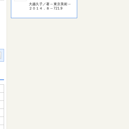
大越久子／著 -- 東京美術 --
２０１４．８ -- 721.9