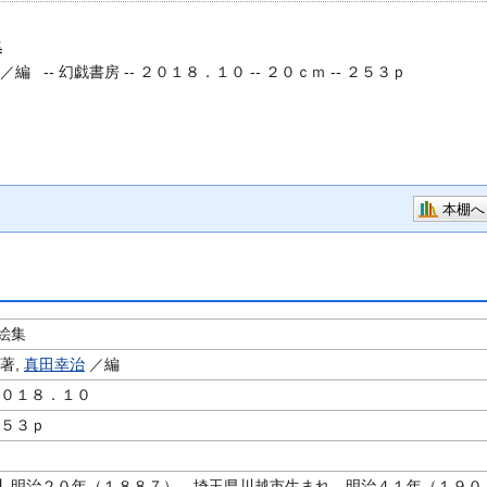
集
／編 --
幻戯書房 -- ２０１８．１０ -- ２０ｃｍ -- ２５３ｐ
本棚へ
絵集
著,
真田幸治
／編
２０１８．１０
２５３ｐ
】明治２０年（１８８７）、埼玉県川越市生まれ。明治４１年（１９０