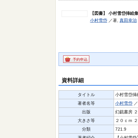
【図書】
小村雪岱挿絵
小村雪岱
／著,
真田幸治
予約申込
資料詳細
タイトル
小村雪岱挿
著者名等
小村雪岱
／
出版
幻戯書房 
大きさ等
２０ｃｍ 
分類
721.9
著者紹介
【小村雪岱