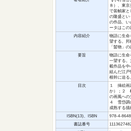
８）、東京
で装幀家と
の隆盛とい
の作品、い
ータはこの
内容紹介
物語に生命
望する。邦
「髷物」の
要旨
物語に生命
一望する。
載作品を中
組んだ江戸
根幹に迫る
目次
１ 挿絵画
か）；２ 
の画風への
４ 雪岱調
成熟する描
ISBN(13)、ISBN
978-4-864
書誌番号
111362748