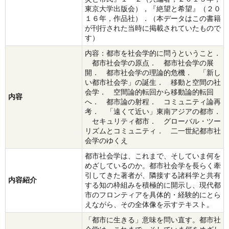
東京大学出版会），『絶望と希望』（２０
１６年，作品社）．（本データはこの書籍
が刊行された当時に掲載されていたもので
す）
内容：都市を社会学的に問うということ．
都市社会学の原点． 都市社会学の展
開． 都市社会学の理論的危機． 「新し
い都市社会学」の誕生． 移動と空間の社
会学． 空間論的転回から移動論的転回
内容
へ． 都市論の射程． コミュニティ論再
考． 「遠くて近い」東南アジアの都市．
セキュリティ都市． グローバル・ツー
リズムとコミュニティ． 二一世紀都市社
会学のゆくえ
都市社会学は、これまで、そしていま何を
めざしているのか。都市社会学を長らく牽
引してきた著者が、隣接する諸科学と共有
内容紹介
する知の枠組みを積極的に開示し、現代都
市のフロンティアを具体的・経験的にとら
えながら、その全体像を示すテキスト。
「都市に生きる」意味を問い直す。都市社