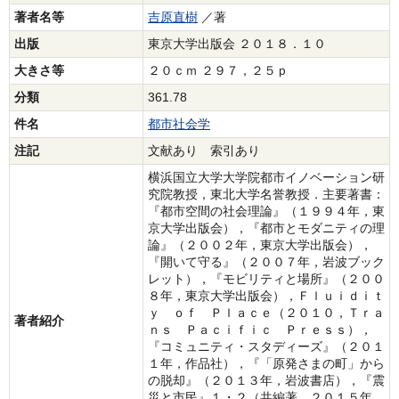
著者名等
吉原直樹
／著
出版
東京大学出版会 ２０１８．１０
大きさ等
２０ｃｍ ２９７，２５ｐ
分類
361.78
件名
都市社会学
注記
文献あり 索引あり
横浜国立大学大学院都市イノベーション研
究院教授，東北大学名誉教授．主要著書：
『都市空間の社会理論』（１９９４年，東
京大学出版会），『都市とモダニティの理
論』（２００２年，東京大学出版会），
『開いて守る』（２００７年，岩波ブック
レット），『モビリティと場所』（２００
８年，東京大学出版会），Ｆｌｕｉｄｉｔ
ｙ ｏｆ Ｐｌａｃｅ（２０１０，Ｔｒａ
著者紹介
ｎｓ Ｐａｃｉｆｉｃ Ｐｒｅｓｓ），
『コミュニティ・スタディーズ』（２０１
１年，作品社），『「原発さまの町」から
の脱却』（２０１３年，岩波書店），『震
災と市民』１・２（共編著，２０１５年，