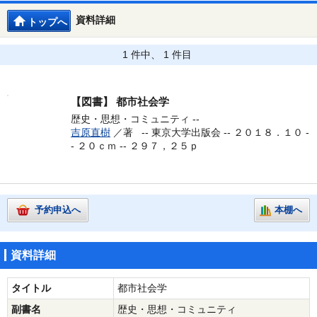
資料詳細
トップへ
1 件中、 1 件目
【図書】
都市社会学
歴史・思想・コミュニティ --
吉原直樹
／著 --
東京大学出版会 -- ２０１８．１０ -
- ２０ｃｍ -- ２９７，２５ｐ
予約申込へ
本棚へ
資料詳細
タイトル
都市社会学
副書名
歴史・思想・コミュニティ