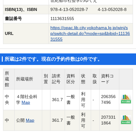
世紀都市社会学のゆくえ
ISBN(13)、ISBN
978-4-13-052028-7 4-13-052028-8
書誌番号
1113631555
https://opac.lib.city.yokohama.lg.jp/winj/s
URL
p/switch-detail.do?mode=sp&bibid=11136
31555
所蔵は2件です。現在の予約件数は0件です。
所
別
請求
資料
状
取
資料コ
蔵
所蔵場所
置
記号
区分
態
扱
ード
館
利
中
４階社会科
一般
206356
361.7
用
-
央
学
Map
書
7496
可
利
一般
207331
中
公開
Map
361.7
用
-
書
1864
可