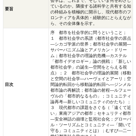
会学は、これまで、そしていま何をめざし
ているのか。隣接する諸科学と共有する知
要旨
の枠組みを積極的に開示し、現代都市のフ
ロンティアを具体的・経験的にとらえなが
ら、その全体像を示す。
序 都市を社会学的に問うということ；
１ 都市社会学の系譜（都市社会学の原点
―シカゴ学派の世界；都市社会学の展開―
サバーバニズム論とアメリカン・ドリー
ム；都市社会学の理論的危機―カステル
「都市イデオロギー」論の挑戦；「新しい
都市社会学」の誕生―空間をとらえる視
点）；２ 都市社会学の理論的展開（移動
と空間の社会学―ハーヴェイとアーリ；空
目次
間論的転回から移動論的転回へ―ジンメル
都市論の再解読；都市論の射程―ルフェー
ヴルの「都市的なるもの」；コミュニティ
論再考―新しいコミュニティのかたち）；
３ 現代都市の課題をさぐる（「遠くて近
い」東南アジアの都市；セキュリティ都市
―安全神話の崩壊と監視社会化；グローバ
ル・ツーリズムとコミュニティ―「開いて
守る」コミュニティとは）；むすび―二一