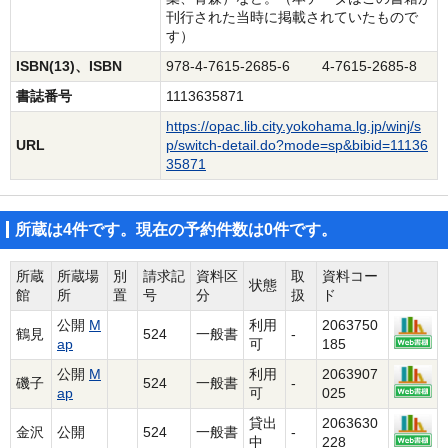
刊行された当時に掲載されていたもので
す）
ISBN(13)、ISBN
978-4-7615-2685-6 4-7615-2685-8
書誌番号
1113635871
https://opac.lib.city.yokohama.lg.jp/winj/s
URL
p/switch-detail.do?mode=sp&bibid=11136
35871
所蔵は4件です。現在の予約件数は0件です。
所蔵
所蔵場
別
請求記
資料区
取
資料コー
状態
館
所
置
号
分
扱
ド
公開
M
利用
2063750
鶴見
524
一般書
-
ap
可
185
公開
M
利用
2063907
磯子
524
一般書
-
ap
可
025
貸出
2063630
金沢
公開
524
一般書
-
中
228