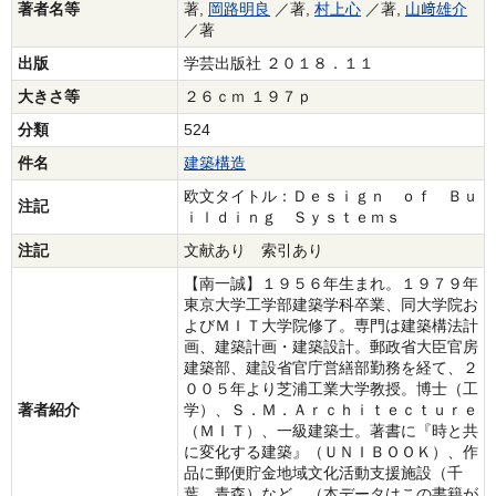
著者名等
著,
岡路明良
／著,
村上心
／著,
山﨑雄介
／著
出版
学芸出版社 ２０１８．１１
大きさ等
２６ｃｍ １９７ｐ
分類
524
件名
建築構造
欧文タイトル：Ｄｅｓｉｇｎ ｏｆ Ｂｕ
注記
ｉｌｄｉｎｇ Ｓｙｓｔｅｍｓ
注記
文献あり 索引あり
【南一誠】１９５６年生まれ。１９７９年
東京大学工学部建築学科卒業、同大学院お
よびＭＩＴ大学院修了。専門は建築構法計
画、建築計画・建築設計。郵政省大臣官房
建築部、建設省官庁営繕部勤務を経て、２
００５年より芝浦工業大学教授。博士（工
著者紹介
学）、Ｓ．Ｍ．Ａｒｃｈｉｔｅｃｔｕｒｅ
（ＭＩＴ）、一級建築士。著書に『時と共
に変化する建築』（ＵＮＩＢＯＯＫ）、作
品に郵便貯金地域文化活動支援施設（千
葉、青森）など。（本データはこの書籍が