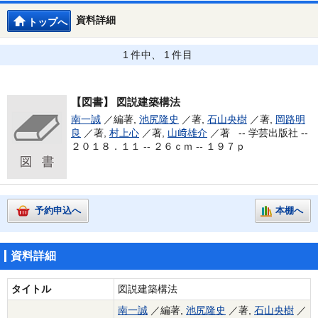
資料詳細
トップへ
1 件中、 1 件目
【図書】
図説建築構法
南一誠
／編著,
池尻隆史
／著,
石山央樹
／著,
岡路明
良
／著,
村上心
／著,
山﨑雄介
／著 --
学芸出版社 --
２０１８．１１ -- ２６ｃｍ -- １９７ｐ
予約申込へ
本棚へ
資料詳細
タイトル
図説建築構法
南一誠
／編著,
池尻隆史
／著,
石山央樹
／