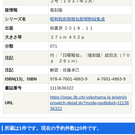
２号〈１９３７年２月〉
版情報
復刻版
シリーズ名
昭和戦前期報知新聞附録集成
出版
柏書房 ２０１８．１１
大きさ等
２７ｃｍ ４５２ｐ
分類
071
付：『日曜報知』〈復刻版〉総目次（７０
注記
ｐ ２６ｃｍ）
注記
解題：佐藤卓己
ISBN(13)、ISBN
978-4-7601-4863-9 4-7601-4863-9
書誌番号
1113636322
https://opac.lib.city.yokohama.lg.jp/winj/s
URL
p/switch-detail.do?mode=sp&bibid=11136
36322
所蔵は1件です。現在の予約件数は0件です。