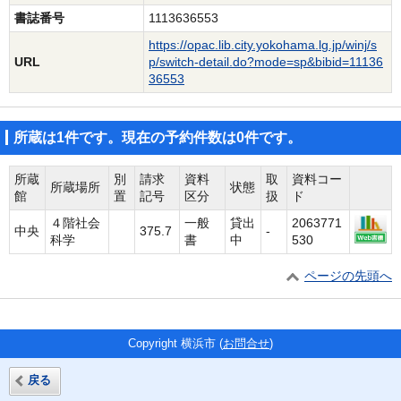
書誌番号
1113636553
https://opac.lib.city.yokohama.lg.jp/winj/s
URL
p/switch-detail.do?mode=sp&bibid=11136
36553
所蔵は1件です。現在の予約件数は0件です。
所蔵
別
請求
資料
取
資料コー
所蔵場所
状態
館
置
記号
区分
扱
ド
４階社会
一般
貸出
2063771
中央
375.7
-
科学
書
中
530
ページの先頭へ
Copyright 横浜市 (
お問合せ
)
戻る