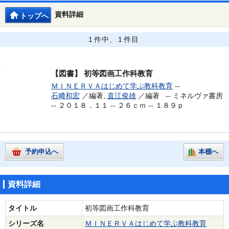
資料詳細
トップへ
1 件中、 1 件目
【図書】
初等図画工作科教育
ＭＩＮＥＲＶＡはじめて学ぶ教科教育
--
石﨑和宏
／編著,
直江俊雄
／編著 --
ミネルヴァ書房
-- ２０１８．１１ -- ２６ｃｍ -- １８９ｐ
予約申込へ
本棚へ
資料詳細
タイトル
初等図画工作科教育
シリーズ名
ＭＩＮＥＲＶＡはじめて学ぶ教科教育