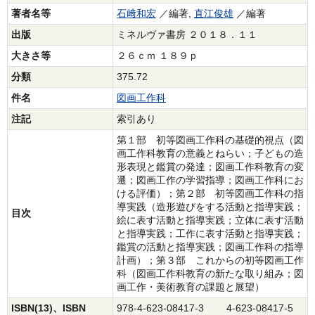
著者名等
石﨑和宏
／編著,
直江俊雄
／編著
出版
ミネルヴァ書房 ２０１８．１１
大きさ等
２６ｃｍ １８９ｐ
分類
375.72
件名
図画工作科
注記
索引あり
第１部 初等図画工作科の基礎的視点（図
画工作科教育の意義とねらい；子どもの造
形表現と鑑賞の発達；図画工作科教育の変
遷；図画工作の学習指導；図画工作科にお
ける評価）；第２部 初等図画工作科の指
導実践（造形遊びをする活動と指導実践；
目次
絵に表す活動と指導実践；立体に表す活動
と指導実践；工作に表す活動と指導実践；
鑑賞の活動と指導実践；図画工作科の指導
計画）；第３部 これからの初等図画工作
科（図画工作科教育の新たな取り組み；図
画工作・美術教育の課題と展望）
ISBN(13)、ISBN
978-4-623-08417-3 4-623-08417-5