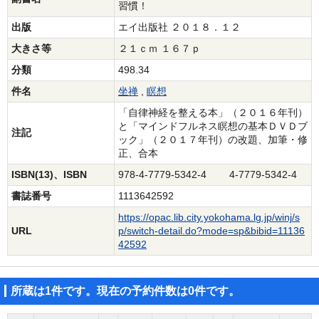
習慣！
出版
エイ出版社 ２０１８．１２
大きさ等
２１ｃｍ １６７ｐ
分類
498.34
件名
坐禅
,
瞑想
「自律神経を整える本」（２０１６年刊）
と「マインドフルネス瞑想の基本ＤＶＤブ
注記
ック」（２０１７年刊）の改題、加筆・修
正、合本
ISBN(13)、ISBN
978-4-7779-5342-4 4-7779-5342-4
書誌番号
1113642592
https://opac.lib.city.yokohama.lg.jp/winj/s
URL
p/switch-detail.do?mode=sp&bibid=11136
42592
所蔵は1件です。現在の予約件数は0件です。