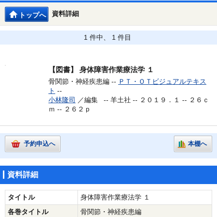
資料詳細
トップへ
1 件中、 1 件目
【図書】
身体障害作業療法学 １
骨関節・神経疾患編 --
ＰＴ・ＯＴビジュアルテキス
ト
--
小林隆司
／編集 --
羊土社 -- ２０１９．１ -- ２６ｃ
ｍ -- ２６２ｐ
予約申込へ
本棚へ
資料詳細
タイトル
身体障害作業療法学 １
各巻タイトル
骨関節・神経疾患編