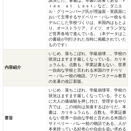
講演した。著書は、本書の原著である『Ｆ
ｒｅｅ ａｔ Ｌａｓｔ』など。ダニエ
ル・グリーンバーグ氏が理論面・実践面に
おいて主導するサドベリー・バレー校をモ
デルにした学校づくりは、米国内はもとよ
り、オーストラリア、ドイツ、オランダな
ど世界各地で進んでいる。（本データはこ
の書籍が刊行された当時に掲載されていた
ものです）
いじめ、落ちこぼれ、学級崩壊…。学校の
状況はますます厳しくなっている。カリキ
ュラムも、点数も、卒業証書もない、世界
内容紹介
一自由な学校と言われる米国のサドベリ
ー・バレー校の物語。フリースクール教育
の名著の改訂新版。
いじめ、落ちこぼれ、学級崩壊等、学校の
状況はますます厳しくなっている。子ども
に大人の価値観を押し付け、管理するやり
方では、この傾向は加速するばかりだ。本
書は、カリキュラムも、点数も、卒業証書
要旨
もない世界一自由な学校と言われる米国の
サドベリー・バレー校の物語である。人が
本来持っている好奇心や自由を追い求める