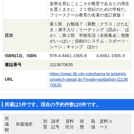
姿勢を育むことこそが教育であるとの理念
を貫くまさに、２１世紀のための学校だ。
フリースクール教育の名著の改訂新版！
第１部 お勉強？（算数；クラス；ひたむ
き；弟子入り；リーディング（読み） ほ
目次
か）；第２部 学校生活（全校集会；危険
がいっぱい；信頼のシステム；スポーツ・
シーン；キャンプ ほか）
ISBN(13)、ISBN
978-4-8461-1905-8 4-8461-1905-X
書誌番号
1113670635
https://opac.lib.city.yokohama.lg.jp/winj/s
URL
p/switch-detail.do?mode=sp&bibid=11136
70635
所蔵は1件です。現在の予約件数は0件です。
所
別
請求
資料
状
取
資料コ
蔵
所蔵場所
置
記号
区分
態
扱
ード
館