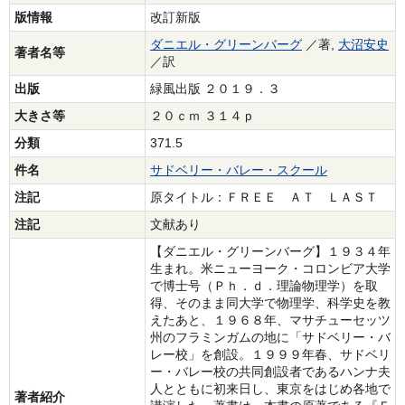
版情報
改訂新版
ダニエル・グリーンバーグ
／著,
大沼安史
著者名等
／訳
出版
緑風出版 ２０１９．３
大きさ等
２０ｃｍ ３１４ｐ
分類
371.5
件名
サドベリー・バレー・スクール
注記
原タイトル：ＦＲＥＥ ＡＴ ＬＡＳＴ
注記
文献あり
【ダニエル・グリーンバーグ】１９３４年
生まれ。米ニューヨーク・コロンビア大学
で博士号（Ｐｈ．ｄ．理論物理学）を取
得、そのまま同大学で物理学、科学史を教
えたあと、１９６８年、マサチューセッツ
州のフラミンガムの地に「サドベリー・バ
レー校」を創設。１９９９年春、サドベリ
ー・バレー校の共同創設者であるハンナ夫
人とともに初来日し、東京をはじめ各地で
著者紹介