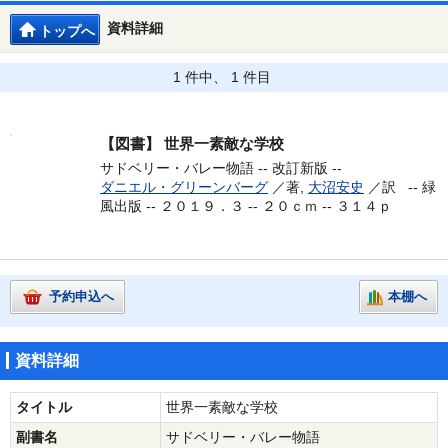
資料詳細
トップへ
1 件中、 1 件目
【図書】
世界一素敵な学校
サドベリー・バレー物語 -- 改訂新版 --
ダニエル・グリーンバーグ
／著,
大沼安史
／訳 --
緑
風出版 -- ２０１９．３ -- ２０ｃｍ -- ３１４ｐ
予約申込へ
本棚へ
資料詳細
タイトル
世界一素敵な学校
副書名
サドベリー・バレー物語