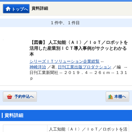
資料詳細
トップへ
1 件中、 1 件目
【図書】
人工知能〈ＡＩ〉／ＩｏＴ／ロボットを
活用した産業別ＩＣＴ導入事例がサクッとわかる
本
シリーズＩＴソリューション企業総覧
--
神崎洋治
／著,
日刊工業出版プロダクション
／編 --
日刊工業新聞社 -- ２０１９．４ -- ２６ｃｍ -- １３１
ｐ
予約申込へ
本棚へ
資料詳細
人工知能〈ＡＩ〉／ＩｏＴ／ロボットを活