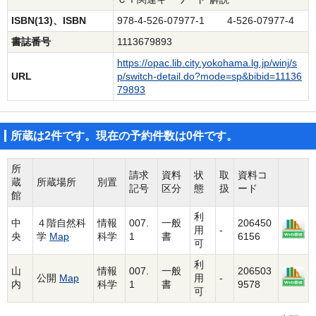
ISBN(13)、ISBN
978-4-526-07977-1 4-526-07977-4
書誌番号
1113679893
https://opac.lib.city.yokohama.lg.jp/winj/s
URL
p/switch-detail.do?mode=sp&bibid=11136
79893
所蔵は2件です。現在の予約件数は0件です。
所
請求
資料
状
取
資料コ
蔵
所蔵場所
別置
記号
区分
態
扱
ード
館
利
中
４階自然科
情報
007.
一般
206450
用
-
央
学
Map
科学
1
書
6156
可
利
山
情報
007.
一般
206503
公開
Map
用
-
内
科学
1
書
9578
可