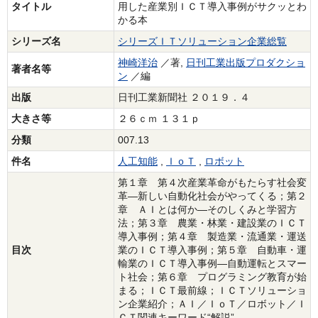
タイトル
用した産業別ＩＣＴ導入事例がサクッとわ
かる本
シリーズ名
シリーズＩＴソリューション企業総覧
神崎洋治
／著,
日刊工業出版プロダクショ
著者名等
ン
／編
出版
日刊工業新聞社 ２０１９．４
大きさ等
２６ｃｍ １３１ｐ
分類
007.13
件名
人工知能
,
ＩｏＴ
,
ロボット
第１章 第４次産業革命がもたらす社会変
革―新しい自動化社会がやってくる；第２
章 ＡＩとは何か―そのしくみと学習方
法；第３章 農業・林業・建設業のＩＣＴ
導入事例；第４章 製造業・流通業・運送
目次
業のＩＣＴ導入事例；第５章 自動車・運
輸業のＩＣＴ導入事例―自動運転とスマー
ト社会；第６章 プログラミング教育が始
まる；ＩＣＴ最前線；ＩＣＴソリューショ
ン企業紹介；ＡＩ／ＩｏＴ／ロボット／Ｉ
ＣＴ関連キーワード“解説”