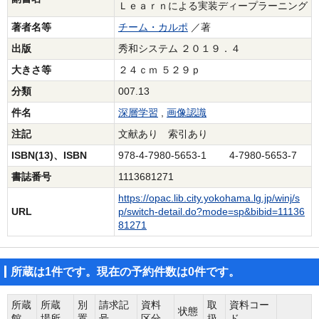
Ｌｅａｒｎによる実装ディープラーニング
著者名等
チーム・カルポ
／著
出版
秀和システム ２０１９．４
大きさ等
２４ｃｍ ５２９ｐ
分類
007.13
件名
深層学習
,
画像認識
注記
文献あり 索引あり
ISBN(13)、ISBN
978-4-7980-5653-1 4-7980-5653-7
書誌番号
1113681271
https://opac.lib.city.yokohama.lg.jp/winj/s
URL
p/switch-detail.do?mode=sp&bibid=11136
81271
所蔵は1件です。現在の予約件数は0件です。
所蔵
所蔵
別
請求記
資料
取
資料コー
状態
館
場所
置
号
区分
扱
ド