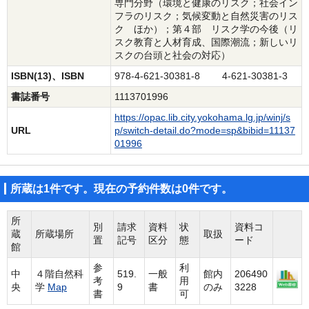
専門分野（環境と健康のリスク；社会イン
フラのリスク；気候変動と自然災害のリス
ク ほか）；第４部 リスク学の今後（リ
スク教育と人材育成、国際潮流；新しいリ
スクの台頭と社会の対応）
ISBN(13)、ISBN
978-4-621-30381-8 4-621-30381-3
書誌番号
1113701996
https://opac.lib.city.yokohama.lg.jp/winj/s
URL
p/switch-detail.do?mode=sp&bibid=11137
01996
所蔵は1件です。現在の予約件数は0件です。
所
別
請求
資料
状
資料コ
蔵
所蔵場所
取扱
置
記号
区分
態
ード
館
参
利
中
４階自然科
519.
一般
館内
206490
考
用
央
学
Map
9
書
のみ
3228
書
可