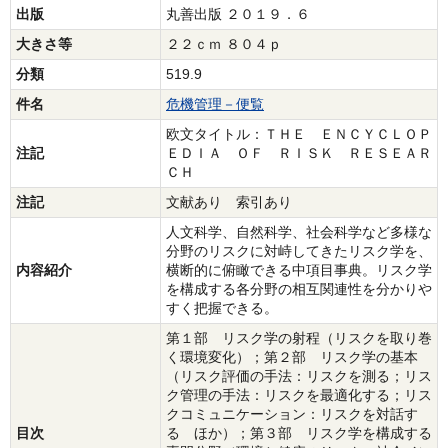
出版
丸善出版 ２０１９．６
大きさ等
２２ｃｍ ８０４ｐ
分類
519.9
件名
危機管理－便覧
欧文タイトル：ＴＨＥ ＥＮＣＹＣＬＯＰ
注記
ＥＤＩＡ ＯＦ ＲＩＳＫ ＲＥＳＥＡＲ
ＣＨ
注記
文献あり 索引あり
人文科学、自然科学、社会科学など多様な
分野のリスクに対峙してきたリスク学を、
内容紹介
横断的に俯瞰できる中項目事典。リスク学
を構成する各分野の相互関連性を分かりや
すく把握できる。
第１部 リスク学の射程（リスクを取り巻
く環境変化）；第２部 リスク学の基本
（リスク評価の手法：リスクを測る；リス
ク管理の手法：リスクを最適化する；リス
クコミュニケーション：リスクを対話す
目次
る ほか）；第３部 リスク学を構成する