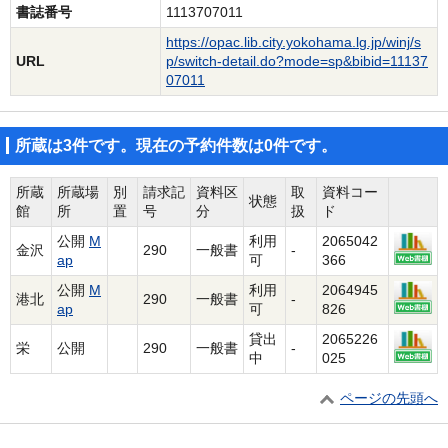
書誌番号
1113707011
https://opac.lib.city.yokohama.lg.jp/winj/s
URL
p/switch-detail.do?mode=sp&bibid=11137
07011
所蔵は3件です。現在の予約件数は0件です。
所蔵
所蔵場
別
請求記
資料区
取
資料コー
状態
館
所
置
号
分
扱
ド
公開
M
利用
2065042
金沢
290
一般書
-
ap
可
366
公開
M
利用
2064945
港北
290
一般書
-
ap
可
826
貸出
2065226
栄
公開
290
一般書
-
中
025
ページの先頭へ