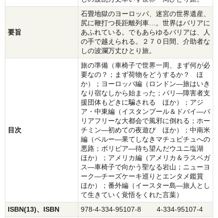
石畳地獄のヨーロッパ、迷宮の世界遺産、
尻に鞭打つ長距離列車…。世界はバリアに
要旨
あふれている。でもあらゆるバリアは、人
の手で越えられる。２７０日間、介助者な
しの波瀾万丈ひとり旅。
旅の準備（車椅子で世界一周、まず何が必
要なの？；まず荷物をどうするか？ ほ
か）；ヨーロッパ編（ロンドン―旅はいき
なり宿なしから始まった；パリ―障害者支
援団体もどきに騙される ほか）；アジ
ア・中東編（イスタンブール＆ドバイ―バ
リアフリーな大都会で風邪に倒れる；ホー
目次
チミン―初めての夜遊び ほか）；中南米
編（ペルー―果てしなきマチュピチュへの
悪路；ボリビア―待ち望んだウユニ塩湖
ほか）；アメリカ編（アメリカ＆ラスベガ
ス―車椅子で向かう聖なる岩山；ニューヨ
ーク―チーズケーキ巡りとエンタメ鑑賞
ほか）；番外編（イースター島―旅人とし
て生きていく覚悟をくれた言葉）
ISBN(13)、ISBN
978-4-334-95107-8 4-334-95107-4