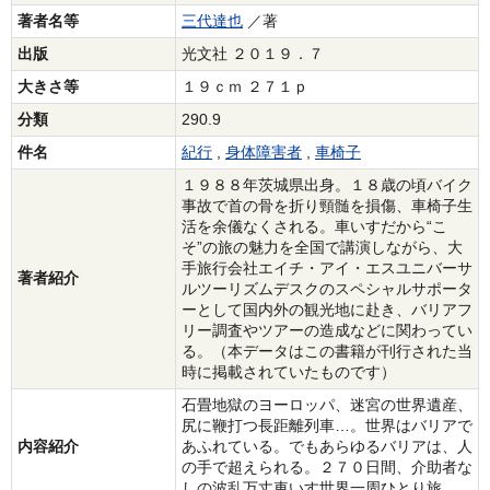
著者名等
三代達也
／著
出版
光文社 ２０１９．７
大きさ等
１９ｃｍ ２７１ｐ
分類
290.9
件名
紀行
,
身体障害者
,
車椅子
１９８８年茨城県出身。１８歳の頃バイク
事故で首の骨を折り頸髄を損傷、車椅子生
活を余儀なくされる。車いすだから“こ
そ”の旅の魅力を全国で講演しながら、大
手旅行会社エイチ・アイ・エスユニバーサ
著者紹介
ルツーリズムデスクのスペシャルサポータ
ーとして国内外の観光地に赴き、バリアフ
リー調査やツアーの造成などに関わってい
る。（本データはこの書籍が刊行された当
時に掲載されていたものです）
石畳地獄のヨーロッパ、迷宮の世界遺産、
尻に鞭打つ長距離列車…。世界はバリアで
内容紹介
あふれている。でもあらゆるバリアは、人
の手で超えられる。２７０日間、介助者な
しの波乱万丈車いす世界一周ひとり旅。