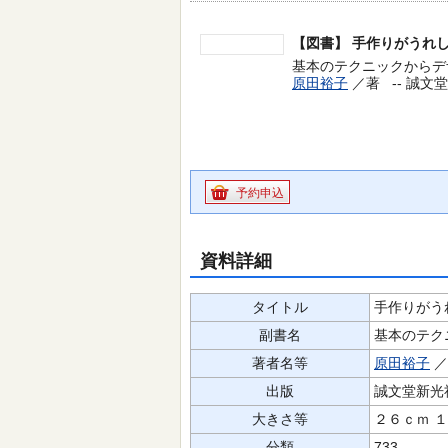
【図書】
手作りがうれ
基本のテクニックからデザ
原田裕子
／著 --
誠文堂新
予約申込
資料詳細
タイトル
手作りがう
副書名
基本のテク
著者名等
原田裕子
出版
誠文堂新光
大きさ等
２６ｃｍ 
分類
733