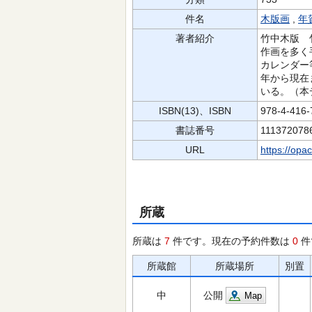
件名
木版画
,
年
著者紹介
竹中木版 
作画を多く
カレンダー
年から現在
いる。（本
ISBN(13)、ISBN
978-4-416
書誌番号
111372078
URL
https://opa
所蔵
所蔵は
7
件です。現在の予約件数は
0
件
所蔵館
所蔵場所
別置
中
公開
Map