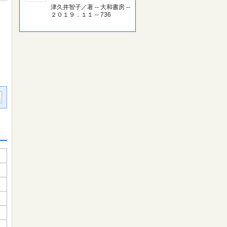
津久井智子／著 -- 大和書房 --
２０１９．１１ -- 736