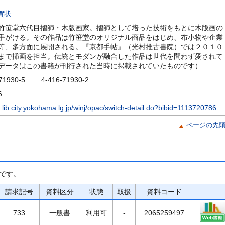
賀状
竹笹堂六代目摺師・木版画家。摺師として培った技術をもとに木版画の
手がける。その作品は竹笹堂のオリジナル商品をはじめ、布小物や企業
等、多方面に展開される。『京都手帖』（光村推古書院）では２０１０
まで挿画を担当。伝統とモダンが融合した作品は世代を問わず愛されて
データはこの書籍が刊行された当時に掲載されていたものです）
-71930-5 4-416-71930-2
6
c.lib.city.yokohama.lg.jp/winj/opac/switch-detail.do?bibid=1113720786
ページの先
です。
請求記号
資料区分
状態
取扱
資料コード
733
一般書
利用可
-
2065259497