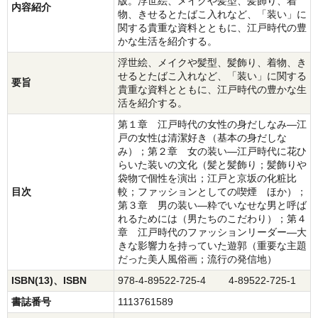
版。浮世絵、メイクや髪型、髪飾り、着
内容紹介
物、きせるとたばこ入れなど、「装い」に
関する貴重な資料とともに、江戸時代の豊
かな生活を紹介する。
浮世絵、メイクや髪型、髪飾り、着物、き
せるとたばこ入れなど、「装い」に関する
要旨
貴重な資料とともに、江戸時代の豊かな生
活を紹介する。
第１章 江戸時代の女性の身だしなみ―江
戸の女性は清潔好き（基本の身だしな
み）；第２章 女の装い―江戸時代に花ひ
らいた装いの文化（髪と髪飾り；髪飾りや
袋物で個性を演出；江戸と京坂の化粧比
目次
較；ファッションとしての喫煙 ほか）；
第３章 男の装い―粋でいなせな男と呼ば
れるためには（男たちのこだわり）；第４
章 江戸時代のファッションリーダー―大
きな影響力を持っていた遊郭（重要な主題
だった美人風俗画；流行の発信地）
ISBN(13)、ISBN
978-4-89522-725-4 4-89522-725-1
書誌番号
1113761589