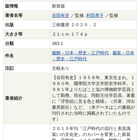
版情報
新装版
著者名等
谷田有史
／監修,
村田孝子
／監修
出版
三樹書房 ２０２０．２
大きさ等
２１ｃｍ １７４ｐ
分類
383.1
服飾－日本－歴史－江戸時代
,
服装－日本
件名
－歴史－江戸時代
注記
文献あり
【谷田有史】１９５８年、東京生まれ。１
９８０年、國學院大学文学部史学科卒。１
９８１年よりたばこと塩の博物館学芸員と
して勤務。現在は、同館主任学芸員。著書
著者紹介
に『浮世絵に見る色と模様』（共著、河出
書房新社）など。（本データはこの書籍が
刊行された当時に掲載されていたもので
す）
２０１５年刊『江戸時代の流行と美意識
装いの文化史』のカバーを変更した新装