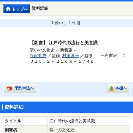
資料詳細
トップへ
1 件中、 1 件目
【図書】
江戸時代の流行と美意識
装いの文化史 -- 新装版 --
谷田有史
／監修,
村田孝子
／監修 --
三樹書房 -- ２
０２０．２ -- ２１ｃｍ -- １７４ｐ
予約申込へ
本棚へ
資料詳細
タイトル
江戸時代の流行と美意識
副書名
装いの文化史